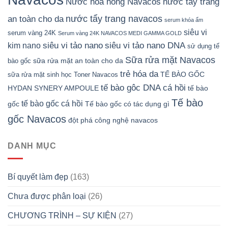
Nước hoa hồng Navacos
nước tẩy trang
nước tẩy trang navacos
an toàn cho da
serum khóa ẩm
siêu vi
serum vàng 24K
Serum vàng 24K NAVACOS MEDI GAMMA GOLD
siêu vi tảo nano DNA
siêu vi tảo nano
kim nano
sử dụng tế
Sữa rửa mặt Navacos
sữa rửa mặt an toàn cho da
bào gốc
trẻ hóa da
TẾ BÀO GỐC
sữa rửa mặt sinh học
Toner Navacos
tế bào gôc DNA cá hồi
HYDAN SYNERY AMPOULE
tế bào
Tế bào
tế bào gốc cá hồi
gốc
Tế bào gốc có tác dụng gì
gốc Navacos
đột phá công nghệ navacos
DANH MỤC
Bí quyết làm đẹp
(163)
Chưa được phân loại
(26)
CHƯƠNG TRÌNH – SỰ KIỆN
(27)