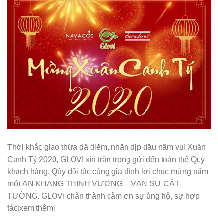
Thời khắc giao thừa đã điểm, nhân dịp đầu năm vui Xuân
Canh Tý 2020, GLOVI xin trân trọng gửi đến toàn thể Quý
khách hàng, Qúy đối tác cùng gia đình lời chúc mừng năm
mới AN KHANG THỊNH VƯỢNG – VẠN SỰ CÁT
TƯỜNG. GLOVI chân thành cảm ơn sự ủng hộ, sự hợp
tác[xem thêm]