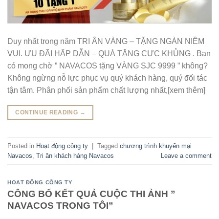
Duy nhất trong năm TRI ÂN VÀNG – TẶNG NGÀN NIỀM
VUI. ƯU ĐÃI HẤP DẪN – QUÀ TẶNG CỰC KHỦNG . Bạn
có mong chờ ” NAVACOS tặng VÀNG SJC 9999 ” không?
Không ngừng nỗ lực phục vụ quý khách hàng, quý đối tác
tận tâm. Phân phối sản phẩm chất lượng nhất,[xem thêm]
CONTINUE READING
→
Posted in
Hoạt động công ty
|
Tagged
chương trình khuyến mại
Navacos
,
Tri ân khách hàng Navacos
Leave a comment
HOẠT ĐỘNG CÔNG TY
CÔNG BỐ KẾT QUẢ CUỘC THI ẢNH ”
NAVACOS TRONG TÔI”