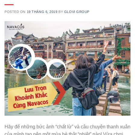
POSTED ON
19 THÁNG 6, 2019
BY
GLOVI GROUP
Hãy để những bức ảnh “chất lừ” và câu chuyện thanh xuân
của mình tạo nên một mùa hè thật “nhiệt” nào! Vừa chơi