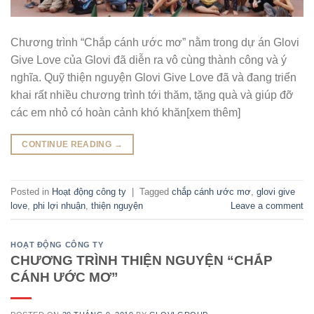
Chương trình “Chắp cánh ước mơ” nằm trong dự án Glovi
Give Love của Glovi đã diễn ra vô cùng thành công và ý
nghĩa. Quỹ thiện nguyện Glovi Give Love đã và đang triển
khai rất nhiều chương trình tới thăm, tặng quà và giúp đỡ
các em nhỏ có hoàn cảnh khó khăn[xem thêm]
CONTINUE READING
→
Posted in
Hoạt động công ty
|
Tagged
chắp cánh ước mơ
,
glovi give
love
,
phi lợi nhuận
,
thiện nguyện
Leave a comment
HOẠT ĐỘNG CÔNG TY
CHƯƠNG TRÌNH THIỆN NGUYỆN “CHẮP
CÁNH ƯỚC MƠ”