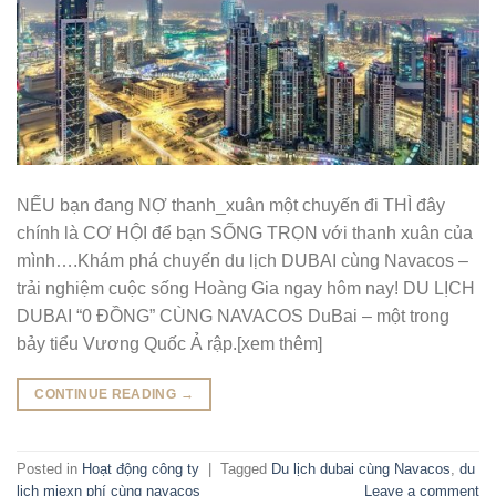
NẾU bạn đang NỢ thanh_xuân một chuyến đi THÌ đây
chính là CƠ HỘI để bạn SỐNG TRỌN với thanh xuân của
mình….Khám phá chuyến du lịch DUBAI cùng Navacos –
trải nghiệm cuộc sống Hoàng Gia ngay hôm nay! DU LỊCH
DUBAI “0 ĐỒNG” CÙNG NAVACOS DuBai – một trong
bảy tiểu Vương Quốc Ả rập.[xem thêm]
CONTINUE READING
→
Posted in
Hoạt động công ty
|
Tagged
Du lịch dubai cùng Navacos
,
du
lịch miexn phí cùng navacos
Leave a comment