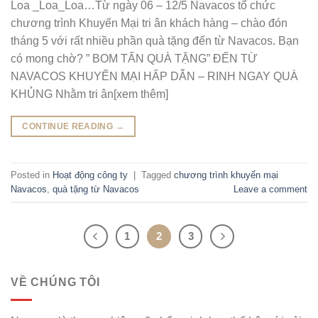
Loa _Loa_Loa…Từ ngày 06 – 12/5 Navacos tổ chức
chương trình Khuyến Mại tri ân khách hàng – chào đón
tháng 5 với rất nhiều phần quà tặng đến từ Navacos. Bạn
có mong chờ? ” BOM TẤN QUÀ TẶNG” ĐẾN TỪ
NAVACOS KHUYẾN MẠI HẤP DẪN – RINH NGAY QUÀ
KHỦNG Nhằm tri ân[xem thêm]
CONTINUE READING
→
Posted in
Hoạt động công ty
|
Tagged
chương trình khuyến mại
Navacos
,
quà tặng từ Navacos
Leave a comment
1
2
3
VỀ CHÚNG TÔI