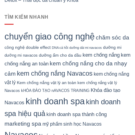
Detox – Thải độc da chuẩn y Khoa
TÌM KIẾM NHANH
chuyển giao công nghệ
chăm sóc da
công nghệ double effect
dưỡng mi
DNA cá hồi
dưỡng dài mi navacos
kem chống nắng
kem
dưỡng ẩm cho da dầu
dưỡng mi navacos
kem chống nắng cho da nhạy
chống nắng an toàn
kem chống nắng Navacos
cảm
kem chống nắng
vật lý
Kem chống nắng vật lý an toàn
kem chống nắng vật lý
Khóa đào tạo
Navacos
kHÓA ĐÀO TẠO nAVACOS TRAINING
kinh doanh spa
kinh doanh
Navacos
spa hiệu quả
kinh doanh spa thành công
marketing spa
mỹ phẩm sinh học Navacos
Navacos