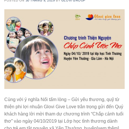
POSTED ON
30 THÁNG 9, 2019
BY
GLOVI GROUP
Cùng với ý nghĩa Nối tấm lòng – Gửi yêu thương, quỹ từ
thiện phi lợi nhuận Glovi Give Love trân trọng gửi đến Quý
khách hàng lời mời tham dự chương trình “Chắp cánh tuổi
thơ” vào ngày 04/10/2019 tại Lớp học tình thương dành
cho trẻ em tật nguyền xã Yên Thường, huyện[xem thêm]