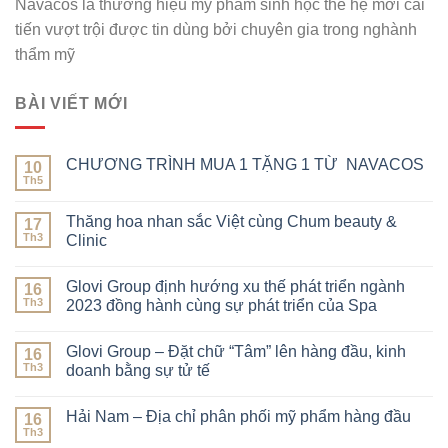
Navacos là thương hiệu mỹ phẩm sinh học thế hệ mới cải
tiến vượt trội được tin dùng bởi chuyên gia trong nghành
thẩm mỹ
BÀI VIẾT MỚI
CHƯƠNG TRÌNH MUA 1 TẶNG 1 TỪ NAVACOS
10
Th5
Thăng hoa nhan sắc Việt cùng Chum beauty &
17
Th3
Clinic
Glovi Group định hướng xu thế phát triển ngành
16
Th3
2023 đồng hành cùng sự phát triển của Spa
Glovi Group – Đặt chữ “Tâm” lên hàng đầu, kinh
16
Th3
doanh bằng sự tử tế
Hải Nam – Địa chỉ phân phối mỹ phẩm hàng đầu
16
Th3