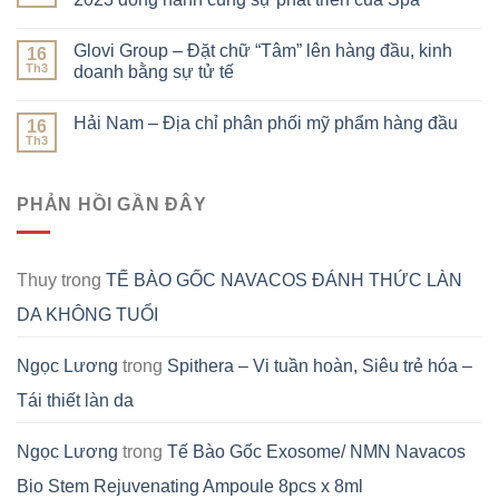
Glovi Group – Đặt chữ “Tâm” lên hàng đầu, kinh
16
Th3
doanh bằng sự tử tế
Hải Nam – Địa chỉ phân phối mỹ phẩm hàng đầu
16
Th3
PHẢN HỒI GẦN ĐÂY
Thuy
trong
TẾ BÀO GỐC NAVACOS ĐÁNH THỨC LÀN
DA KHÔNG TUỔI
Ngọc Lương
trong
Spithera – Vi tuần hoàn, Siêu trẻ hóa –
Tái thiết làn da
Ngọc Lương
trong
Tế Bào Gốc Exosome/ NMN Navacos
Bio Stem Rejuvenating Ampoule 8pcs x 8ml