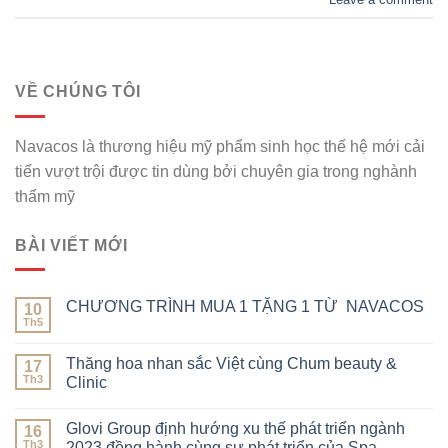
VỀ CHÚNG TÔI
Navacos là thương hiệu mỹ phẩm sinh học thế hệ mới cải
tiến vượt trội được tin dùng bởi chuyên gia trong nghành
thẩm mỹ
BÀI VIẾT MỚI
CHƯƠNG TRÌNH MUA 1 TẶNG 1 TỪ NAVACOS
10
Th5
Thăng hoa nhan sắc Việt cùng Chum beauty &
17
Th3
Clinic
Glovi Group định hướng xu thế phát triển ngành
16
Th3
2023 đồng hành cùng sự phát triển của Spa