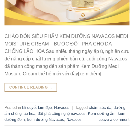
CHÀO ĐÓN SIÊU PHẨM KEM DƯỠNG NAVACOS MEDI
MOISTURE CREAM – BƯỚC ĐỘT PHÁ CHO DA
CHỐNG LÃO HÓA Sau nhiều tháng ngày ấp ủ, nghiên cứu
để nâng cấp chất lượng phiên bản cũ, cuối cùng Navacos
đã thành công mang đến sản phẩm Kem Dưỡng Medi
Mosture Cream thế hệ mới với đầy[xem thêm]
CONTINUE READING
→
Posted in
Bí quyết làm đẹp
,
Navacos
|
Tagged
chăm sóc da
,
dưỡng
ẩm chống lão hóa
,
đột phá công nghệ navacos
,
Kem dưỡng ẩm
,
kem
dưỡng đêm
,
kem dưỡng Navacos
,
Navacos
Leave a comment