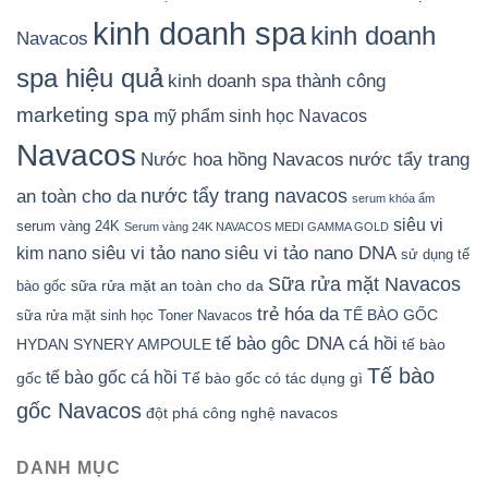
kinh doanh spa
kinh doanh
Navacos
spa hiệu quả
kinh doanh spa thành công
marketing spa
mỹ phẩm sinh học Navacos
Navacos
Nước hoa hồng Navacos
nước tẩy trang
nước tẩy trang navacos
an toàn cho da
serum khóa ẩm
siêu vi
serum vàng 24K
Serum vàng 24K NAVACOS MEDI GAMMA GOLD
siêu vi tảo nano DNA
siêu vi tảo nano
kim nano
sử dụng tế
Sữa rửa mặt Navacos
sữa rửa mặt an toàn cho da
bào gốc
trẻ hóa da
TẾ BÀO GỐC
sữa rửa mặt sinh học
Toner Navacos
tế bào gôc DNA cá hồi
HYDAN SYNERY AMPOULE
tế bào
Tế bào
tế bào gốc cá hồi
gốc
Tế bào gốc có tác dụng gì
gốc Navacos
đột phá công nghệ navacos
DANH MỤC