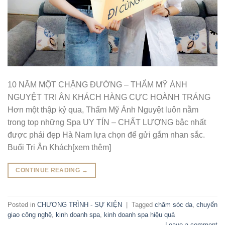
10 NĂM MỘT CHẶNG ĐƯỜNG – THẨM MỸ ÁNH
NGUYỆT TRI ÂN KHÁCH HÀNG CỰC HOÀNH TRÁNG
Hơn một thập kỷ qua, Thẩm Mỹ Ánh Nguyệt luôn nằm
trong top những Spa UY TÍN – CHẤT LƯỢNG bậc nhất
được phái đẹp Hà Nam lựa chọn để gửi gắm nhan sắc.
Buổi Tri Ân Khách[xem thêm]
CONTINUE READING
→
Posted in
CHƯƠNG TRÌNH - SỰ KIỆN
|
Tagged
chăm sóc da
,
chuyển
giao công nghệ
,
kinh doanh spa
,
kinh doanh spa hiệu quả
Leave a comment