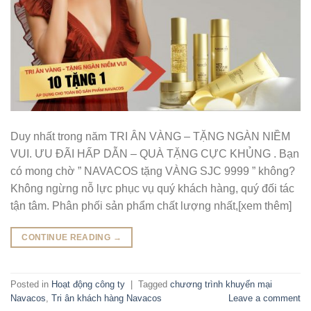
Duy nhất trong năm TRI ÂN VÀNG – TẶNG NGÀN NIỀM
VUI. ƯU ĐÃI HẤP DẪN – QUÀ TẶNG CỰC KHỦNG . Bạn
có mong chờ ” NAVACOS tặng VÀNG SJC 9999 ” không?
Không ngừng nỗ lực phục vụ quý khách hàng, quý đối tác
tận tâm. Phân phối sản phẩm chất lượng nhất,[xem thêm]
CONTINUE READING
→
Posted in
Hoạt động công ty
|
Tagged
chương trình khuyến mại
Navacos
,
Tri ân khách hàng Navacos
Leave a comment