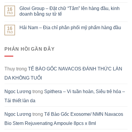
Glovi Group – Đặt chữ “Tâm” lên hàng đầu, kinh
16
Th3
doanh bằng sự tử tế
Hải Nam – Địa chỉ phân phối mỹ phẩm hàng đầu
16
Th3
PHẢN HỒI GẦN ĐÂY
Thuy
trong
TẾ BÀO GỐC NAVACOS ĐÁNH THỨC LÀN
DA KHÔNG TUỔI
Ngọc Lương
trong
Spithera – Vi tuần hoàn, Siêu trẻ hóa –
Tái thiết làn da
Ngọc Lương
trong
Tế Bào Gốc Exosome/ NMN Navacos
Bio Stem Rejuvenating Ampoule 8pcs x 8ml