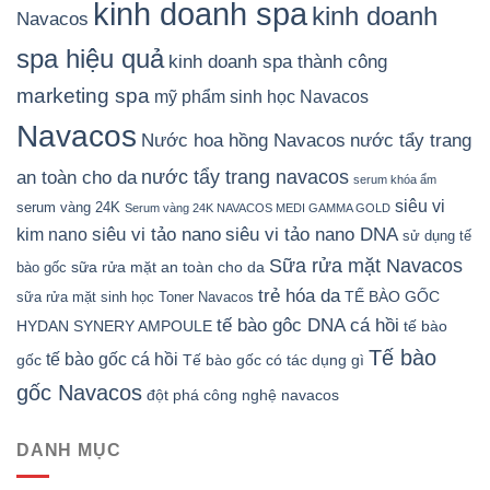
kinh doanh spa
kinh doanh
Navacos
spa hiệu quả
kinh doanh spa thành công
marketing spa
mỹ phẩm sinh học Navacos
Navacos
Nước hoa hồng Navacos
nước tẩy trang
nước tẩy trang navacos
an toàn cho da
serum khóa ẩm
siêu vi
serum vàng 24K
Serum vàng 24K NAVACOS MEDI GAMMA GOLD
siêu vi tảo nano DNA
siêu vi tảo nano
kim nano
sử dụng tế
Sữa rửa mặt Navacos
sữa rửa mặt an toàn cho da
bào gốc
trẻ hóa da
TẾ BÀO GỐC
sữa rửa mặt sinh học
Toner Navacos
tế bào gôc DNA cá hồi
HYDAN SYNERY AMPOULE
tế bào
Tế bào
tế bào gốc cá hồi
gốc
Tế bào gốc có tác dụng gì
gốc Navacos
đột phá công nghệ navacos
DANH MỤC