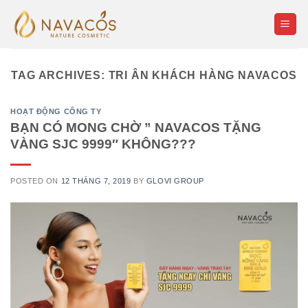
Skip
to
content
TAG ARCHIVES:
TRI ÂN KHÁCH HÀNG NAVACOS
HOẠT ĐỘNG CÔNG TY
BẠN CÓ MONG CHỜ ” NAVACOS TẶNG
VÀNG SJC 9999″ KHÔNG???
POSTED ON
12 THÁNG 7, 2019
BY
GLOVI GROUP