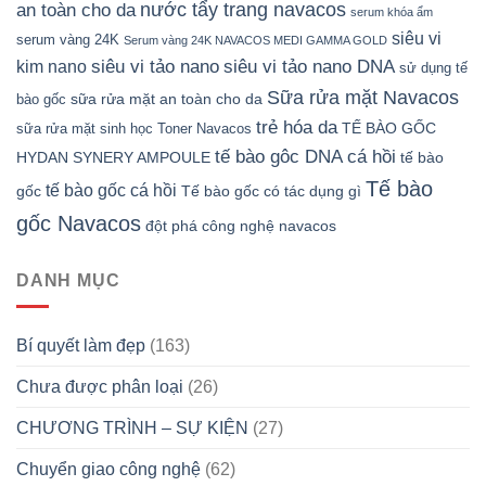
nước tẩy trang navacos
an toàn cho da
serum khóa ẩm
siêu vi
serum vàng 24K
Serum vàng 24K NAVACOS MEDI GAMMA GOLD
siêu vi tảo nano DNA
siêu vi tảo nano
kim nano
sử dụng tế
Sữa rửa mặt Navacos
sữa rửa mặt an toàn cho da
bào gốc
trẻ hóa da
TẾ BÀO GỐC
sữa rửa mặt sinh học
Toner Navacos
tế bào gôc DNA cá hồi
HYDAN SYNERY AMPOULE
tế bào
Tế bào
tế bào gốc cá hồi
gốc
Tế bào gốc có tác dụng gì
gốc Navacos
đột phá công nghệ navacos
DANH MỤC
Bí quyết làm đẹp
(163)
Chưa được phân loại
(26)
CHƯƠNG TRÌNH – SỰ KIỆN
(27)
Chuyển giao công nghệ
(62)