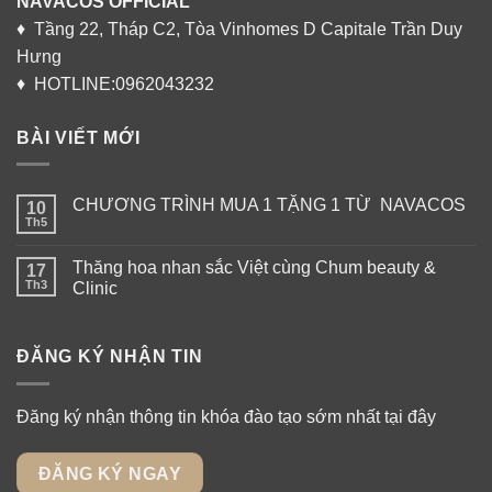
NAVACOS OFFICIAL
♦ Tầng 22, Tháp C2, Tòa Vinhomes D Capitale Trần Duy
Hưng
♦ HOTLINE:0962043232
BÀI VIẾT MỚI
CHƯƠNG TRÌNH MUA 1 TẶNG 1 TỪ NAVACOS
10
Th5
Thăng hoa nhan sắc Việt cùng Chum beauty &
17
Th3
Clinic
ĐĂNG KÝ NHẬN TIN
Đăng ký nhận thông tin khóa đào tạo sớm nhất tại đây
ĐĂNG KÝ NGAY