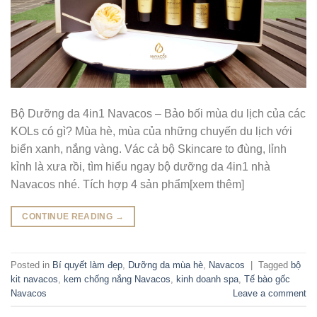
Bộ Dưỡng da 4in1 Navacos – Bảo bối mùa du lịch của các
KOLs có gì? Mùa hè, mùa của những chuyến du lịch với
biển xanh, nắng vàng. Vác cả bộ Skincare to đùng, lỉnh
kỉnh là xưa rồi, tìm hiểu ngay bộ dưỡng da 4in1 nhà
Navacos nhé. Tích hợp 4 sản phẩm[xem thêm]
CONTINUE READING
→
Posted in
Bí quyết làm đẹp
,
Dưỡng da mùa hè
,
Navacos
|
Tagged
bộ
kit navacos
,
kem chống nắng Navacos
,
kinh doanh spa
,
Tế bào gốc
Navacos
Leave a comment