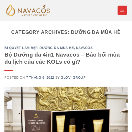
Skip
to
content
CATEGORY ARCHIVES:
DƯỠNG DA MÙA HÈ
BÍ QUYẾT LÀM ĐẸP
,
DƯỠNG DA MÙA HÈ
,
NAVACOS
Bộ Dưỡng da 4in1 Navacos – Bảo bối mùa
du lịch của các KOLs có gì?
POSTED ON
7 THÁNG 6, 2022
BY
GLOVI GROUP