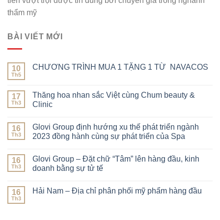
tiến vượt trội được tin dùng bởi chuyên gia trong nghành
thẩm mỹ
BÀI VIẾT MỚI
CHƯƠNG TRÌNH MUA 1 TẶNG 1 TỪ NAVACOS
10
Th5
Thăng hoa nhan sắc Việt cùng Chum beauty &
17
Th3
Clinic
Glovi Group định hướng xu thế phát triển ngành
16
Th3
2023 đồng hành cùng sự phát triển của Spa
Glovi Group – Đặt chữ “Tâm” lên hàng đầu, kinh
16
Th3
doanh bằng sự tử tế
Hải Nam – Địa chỉ phân phối mỹ phẩm hàng đầu
16
Th3