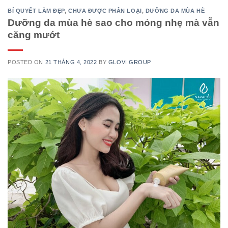
BÍ QUYẾT LÀM ĐẸP
,
CHƯA ĐƯỢC PHÂN LOẠI
,
DƯỠNG DA MÙA HÈ
Dưỡng da mùa hè sao cho mỏng nhẹ mà vẫn
căng mướt
POSTED ON
21 THÁNG 4, 2022
BY
GLOVI GROUP