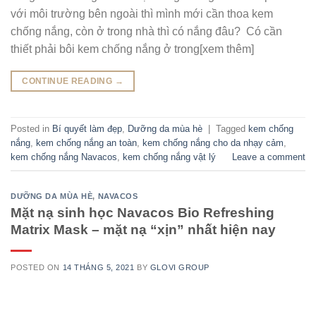
với môi trường bên ngoài thì mình mới cần thoa kem
chống nắng, còn ở trong nhà thì có nắng đâu? Có cần
thiết phải bôi kem chống nắng ở trong[xem thêm]
CONTINUE READING
→
Posted in
Bí quyết làm đẹp
,
Dưỡng da mùa hè
|
Tagged
kem chống
nắng
,
kem chống nắng an toàn
,
kem chống nắng cho da nhạy cảm
,
kem chống nắng Navacos
,
kem chống nắng vật lý
Leave a comment
DƯỠNG DA MÙA HÈ
,
NAVACOS
Mặt nạ sinh học Navacos Bio Refreshing
Matrix Mask – mặt nạ “xịn” nhất hiện nay
POSTED ON
14 THÁNG 5, 2021
BY
GLOVI GROUP