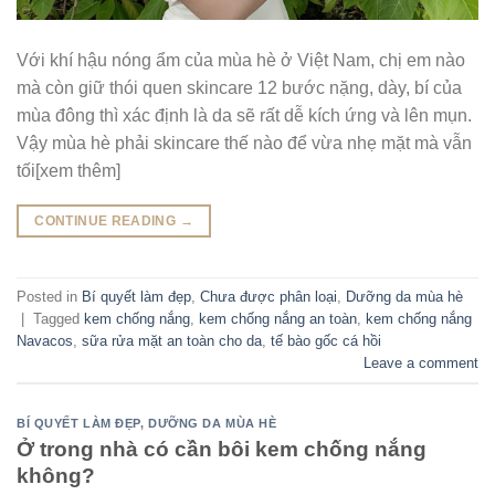
Với khí hậu nóng ẩm của mùa hè ở Việt Nam, chị em nào
mà còn giữ thói quen skincare 12 bước nặng, dày, bí của
mùa đông thì xác định là da sẽ rất dễ kích ứng và lên mụn.
Vậy mùa hè phải skincare thế nào để vừa nhẹ mặt mà vẫn
tối[xem thêm]
CONTINUE READING
→
Posted in
Bí quyết làm đẹp
,
Chưa được phân loại
,
Dưỡng da mùa hè
|
Tagged
kem chống nắng
,
kem chống nắng an toàn
,
kem chống nắng
Navacos
,
sữa rửa mặt an toàn cho da
,
tế bào gốc cá hồi
Leave a comment
BÍ QUYẾT LÀM ĐẸP
,
DƯỠNG DA MÙA HÈ
Ở trong nhà có cần bôi kem chống nắng
không?