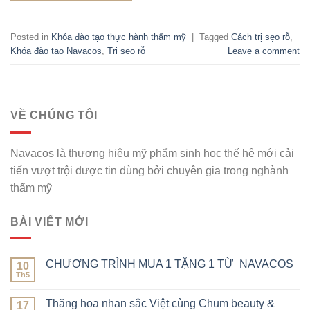
Posted in
Khóa đào tạo thực hành thẩm mỹ
|
Tagged
Cách trị sẹo rỗ
,
Khóa đào tạo Navacos
,
Trị sẹo rỗ
Leave a comment
VỀ CHÚNG TÔI
Navacos là thương hiệu mỹ phẩm sinh học thế hệ mới cải
tiến vượt trội được tin dùng bởi chuyên gia trong nghành
thẩm mỹ
BÀI VIẾT MỚI
CHƯƠNG TRÌNH MUA 1 TẶNG 1 TỪ NAVACOS
10
Th5
Thăng hoa nhan sắc Việt cùng Chum beauty &
17