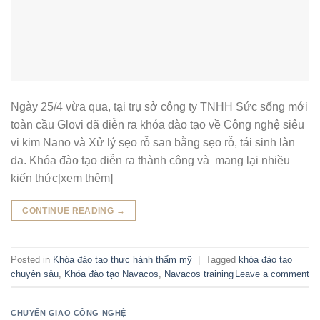
Ngày 25/4 vừa qua, tại trụ sở công ty TNHH Sức sống mới
toàn cầu Glovi đã diễn ra khóa đào tạo về Công nghệ siêu
vi kim Nano và Xử lý sẹo rỗ san bằng sẹo rỗ, tái sinh làn
da. Khóa đào tạo diễn ra thành công và mang lại nhiều
kiến thức[xem thêm]
CONTINUE READING
→
Posted in
Khóa đào tạo thực hành thẩm mỹ
|
Tagged
khóa đào tạo
chuyên sâu
,
Khóa đào tạo Navacos
,
Navacos training
Leave a comment
CHUYỂN GIAO CÔNG NGHỆ