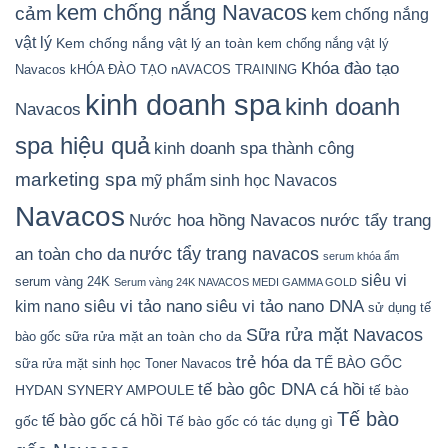
kem chống nắng Navacos
cảm
kem chống nắng
vật lý
Kem chống nắng vật lý an toàn
kem chống nắng vật lý
Khóa đào tạo
Navacos
kHÓA ĐÀO TẠO nAVACOS TRAINING
kinh doanh spa
kinh doanh
Navacos
spa hiệu quả
kinh doanh spa thành công
marketing spa
mỹ phẩm sinh học Navacos
Navacos
Nước hoa hồng Navacos
nước tẩy trang
nước tẩy trang navacos
an toàn cho da
serum khóa ẩm
siêu vi
serum vàng 24K
Serum vàng 24K NAVACOS MEDI GAMMA GOLD
siêu vi tảo nano DNA
siêu vi tảo nano
kim nano
sử dụng tế
Sữa rửa mặt Navacos
sữa rửa mặt an toàn cho da
bào gốc
trẻ hóa da
TẾ BÀO GỐC
sữa rửa mặt sinh học
Toner Navacos
tế bào gôc DNA cá hồi
HYDAN SYNERY AMPOULE
tế bào
Tế bào
tế bào gốc cá hồi
gốc
Tế bào gốc có tác dụng gì