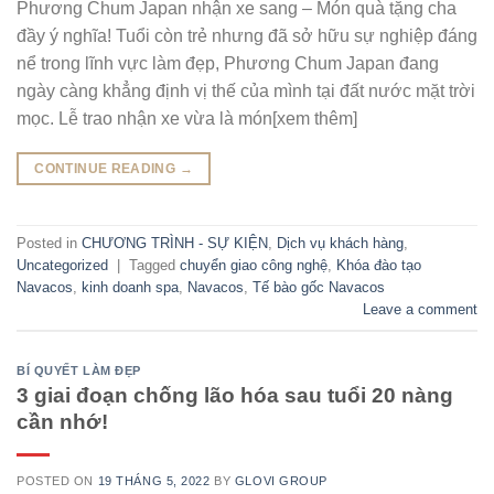
Phương Chum Japan nhận xe sang – Món quà tặng cha
đầy ý nghĩa! Tuổi còn trẻ nhưng đã sở hữu sự nghiệp đáng
nể trong lĩnh vực làm đẹp, Phương Chum Japan đang
ngày càng khẳng định vị thế của mình tại đất nước mặt trời
mọc. Lễ trao nhận xe vừa là món[xem thêm]
CONTINUE READING
→
Posted in
CHƯƠNG TRÌNH - SỰ KIỆN
,
Dịch vụ khách hàng
,
Uncategorized
|
Tagged
chuyển giao công nghệ
,
Khóa đào tạo
Navacos
,
kinh doanh spa
,
Navacos
,
Tế bào gốc Navacos
Leave a comment
BÍ QUYẾT LÀM ĐẸP
3 giai đoạn chống lão hóa sau tuổi 20 nàng
cần nhớ!
POSTED ON
19 THÁNG 5, 2022
BY
GLOVI GROUP