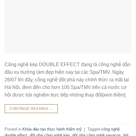
Công nghệ kép DOUBLE EFFECT đang là công nghệ dẫn
đầu xu hướng làm đẹp hiện nay tại các Spa/TMV. Ngày
26/07 tới đây, công nghệ đột phá này chính thức ra mắt tại
Hà Nội, đem đến cho hơn 100 Spa/TMV trên cả nước cơ
hội được trải nghiệm trực tiếp những thay đổi[xem thêm]
CONTINUE READING
→
Posted in
Khóa đào tạo thực hành thẩm mỹ
|
Tagged
công nghệ
double effect
,
đột phá công nghệ kép
,
đột phá công nghệ navacos
,
hội