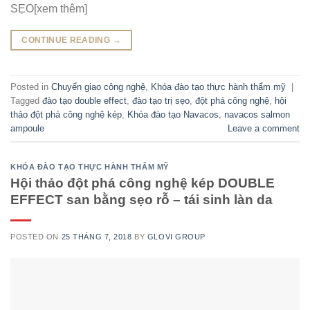
SẸO[xem thêm]
CONTINUE READING
→
Posted in
Chuyển giao công nghệ
,
Khóa đào tạo thực hành thẩm mỹ
|
Tagged
đào tạo double effect
,
đào tạo trị sẹo
,
đột phá công nghệ
,
hội
thảo đột phá công nghệ kép
,
Khóa đào tạo Navacos
,
navacos salmon
ampoule
Leave a comment
KHÓA ĐÀO TẠO THỰC HÀNH THẨM MỸ
Hội thảo đột phá công nghệ kép DOUBLE
EFFECT san bằng sẹo rỗ – tái sinh làn da
POSTED ON
25 THÁNG 7, 2018
BY
GLOVI GROUP