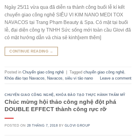
Ngày 25/11 vừa qua đã diễn ra thành công buổi lễ kí kết
chuyển giao công nghệ SIÊU VI KIM NANO MEDI TOX
NAVACOS tại Trang Phạm Beauty & Spa. Có mặt tại buổi
lễ, đại diện công ty TNHH Sức sống mới toàn cầu Glovi đã
có mặt hướng dẫn và chia sẻ kinh[xem thêm]
CONTINUE READING
→
Posted in
Chuyển giao công nghệ
|
Tagged
chuyển giao công nghệ
,
Khóa đào tạo Navacos
,
Navacos
,
siêu vi tảo nano
Leave a comment
CHUYỂN GIAO CÔNG NGHỆ
,
KHÓA ĐÀO TẠO THỰC HÀNH THẨM MỸ
Chúc mừng hội thảo công nghệ đột phá
DOUBLE EFFECT thành công rực rỡ
POSTED ON
28 THÁNG 7, 2018
BY
GLOVI GROUP