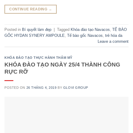
CONTINUE READING
→
Posted in
Bí quyết làm đẹp
|
Tagged
Khóa đào tạo Navacos
,
TẾ BÀO
GỐC HYDAN SYNERY AMPOULE
,
Tế bào gốc Navacos
,
trẻ hóa da
Leave a comment
KHÓA ĐÀO TẠO THỰC HÀNH THẨM MỸ
KHÓA ĐÀO TẠO NGÀY 25/4 THÀNH CÔNG
RỰC RỠ
POSTED ON
26 THÁNG 4, 2019
BY
GLOVI GROUP