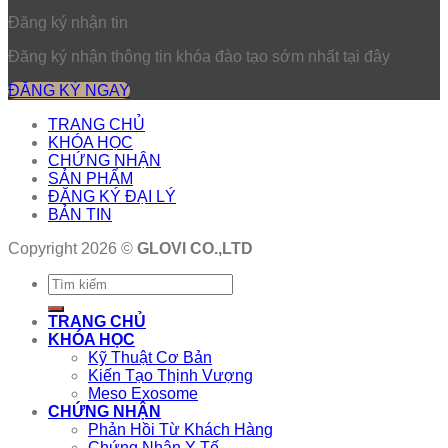
Đăng ký nhận tin
Đăng ký nhận thông tin khóa đào tạo sớm nhất tại đây
ĐĂNG KÝ NGAY
TRANG CHỦ
KHÓA HỌC
CHỨNG NHẬN
SẢN PHẨM
ĐĂNG KÝ ĐẠI LÝ
BẢN TIN
Copyright 2026 ©
GLOVI CO.,LTD
TRANG CHỦ
KHÓA HỌC
Kỹ Thuật Cơ Bản
Kiến Tạo Thịnh Vượng
Meso Exosome
CHỨNG NHẬN
Phản Hồi Từ Khách Hàng
Chứng Nhận Y Tế