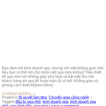
Bạn đam mê kinh doanh spa, nhưng với một không gian nhỏ
liệu bạn có thể mở cho mình một spa mini không? Nếu thiết
kế spa mini với không gian phù hợp và bắt mắt, thu hút
khách hàng tới spa thì hoàn toàn là có thể. Không gian và
phong cách thiết kế[xem thêm]
Continue reading
→
Posted in
Bí quyết làm đẹp
,
Chuyển giao công nghệ
|
Tagged
đầu tư spa nhỏ
,
kinh doanh spa
,
kinh doanh spa
nhỏ
,
spa bình dân
,
spa mini
Leave a comment