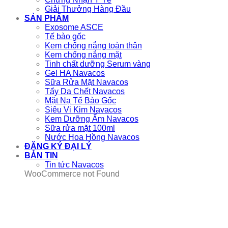
Giải Thưởng Hàng Đầu
SẢN PHẨM
Exosome ASCE
Tế bào gốc
Kem chống nắng toàn thân
Kem chống nắng mặt
Tinh chất dưỡng Serum vàng
Gel HA Navacos
Sữa Rửa Mặt Navacos
Tẩy Da Chết Navacos
Mặt Nạ Tế Bào Gốc
Siêu Vi Kim Navacos
Kem Dưỡng Ẩm Navacos
Sữa rửa mặt 100ml
Nước Hoa Hồng Navacos
ĐĂNG KÝ ĐẠI LÝ
BẢN TIN
Tin tức Navacos
WooCommerce not Found