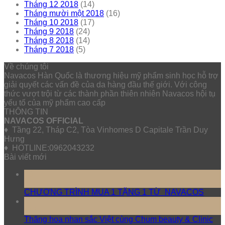
Tháng 12 2018
(14)
Tháng mười một 2018
(16)
Tháng 10 2018
(17)
Tháng 9 2018
(24)
Tháng 8 2018
(14)
Tháng 7 2018
(5)
Về chúng tôi
Navacos Hàn Quốc là thương hiệu mỹ phẩm sinh học hỗ trợ
giải quyết các vấn đề của da hàng đầu thế giới. Với công
thức vượt trội từ các thành phần thiên nhiên Navacos hội tụ
yếu tố của mỹ phẩm cao cấp
THÔNG TIN
NAVACOS OFFICIAL
♦ Tầng 22, Tháp C2, Tòa Vinhomes D Capitale Trần Duy
Hưng
♦ HOTLINE:0962043232
Bài viết mới
10
Th5
CHƯƠNG TRÌNH MUA 1 TẶNG 1 TỪ NAVACOS
17
Th3
Thăng hoa nhan sắc Việt cùng Chum beauty & Clinic