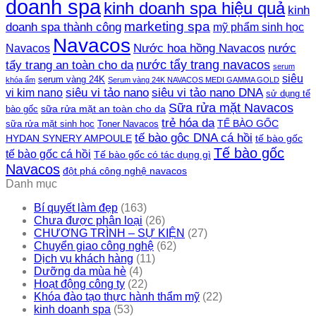
doanh spa
kinh doanh spa hiệu quả
kinh
marketing spa
doanh spa thành công
mỹ phẩm sinh học
Navacos
Nước hoa hồng Navacos
nước
Navacos
nước tẩy trang navacos
tẩy trang an toàn cho da
serum
siêu
serum vàng 24K
khóa ẩm
Serum vàng 24K NAVACOS MEDI GAMMA GOLD
siêu vi tảo nano DNA
siêu vi tảo nano
vi kim nano
sử dụng tế
Sữa rửa mặt Navacos
sữa rửa mặt an toàn cho da
bào gốc
trẻ hóa da
TẾ BÀO GỐC
sữa rửa mặt sinh học
Toner Navacos
tế bào gôc DNA cá hồi
HYDAN SYNERY AMPOULE
tế bào gốc
Tế bào gốc
tế bào gốc cá hồi
Tế bào gốc có tác dụng gì
Navacos
đột phá công nghệ navacos
Danh mục
Bí quyết làm đẹp
(163)
Chưa được phân loại
(26)
CHƯƠNG TRÌNH – SỰ KIỆN
(27)
Chuyển giao công nghệ
(62)
Dịch vụ khách hàng
(11)
Dưỡng da mùa hè
(4)
Hoạt động công ty
(22)
Khóa đào tạo thực hành thẩm mỹ
(22)
kinh doanh spa
(53)