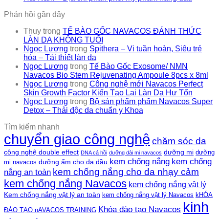
Phản hồi gần đây
Thuy
trong
TẾ BÀO GỐC NAVACOS ĐÁNH THỨC
LÀN DA KHÔNG TUỔI
Ngọc Lương
trong
Spithera – Vi tuần hoàn, Siêu trẻ
hóa – Tái thiết làn da
Ngọc Lương
trong
Tế Bào Gốc Exosome/ NMN
Navacos Bio Stem Rejuvenating Ampoule 8pcs x 8ml
Ngọc Lương
trong
Công nghệ mới Navacos Perfect
Skin Growth Factor Kiến Tạo Lại Làn Da Hư Tổn
Ngọc Lương
trong
Bộ sản phẩm phẩm Navacos Super
Detox – Thải độc da chuẩn y Khoa
Tìm kiếm nhanh
chuyển giao công nghệ
chăm sóc da
công nghệ double effect
dưỡng mi
dưỡng
DNA cá hồi
dưỡng dài mi navacos
kem chống nắng
kem chống
dưỡng ẩm cho da dầu
mi navacos
kem chống nắng cho da nhạy cảm
nắng an toàn
kem chống nắng Navacos
kem chống nắng vật lý
Kem chống nắng vật lý an toàn
kem chống nắng vật lý Navacos
kHÓA
kinh
Khóa đào tạo Navacos
ĐÀO TẠO nAVACOS TRAINING