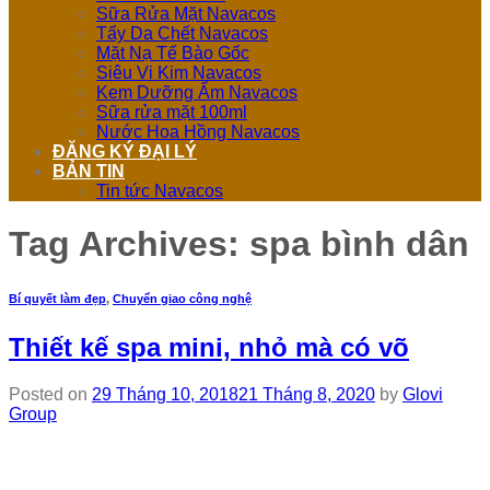
Sữa Rửa Mặt Navacos
Tẩy Da Chết Navacos
Mặt Nạ Tế Bào Gốc
Siêu Vi Kim Navacos
Kem Dưỡng Ẩm Navacos
Sữa rửa mặt 100ml
Nước Hoa Hồng Navacos
ĐĂNG KÝ ĐẠI LÝ
BẢN TIN
Tin tức Navacos
Tag Archives:
spa bình dân
Bí quyết làm đẹp
,
Chuyển giao công nghệ
Thiết kế spa mini, nhỏ mà có võ
Posted on
29 Tháng 10, 2018
21 Tháng 8, 2020
by
Glovi
Group