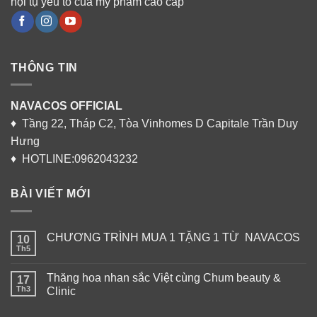
hội tụ yếu tố của mỹ phẩm cao cấp
THÔNG TIN
NAVACOS OFFICIAL
♦ Tầng 22, Tháp C2, Tòa Vinhomes D Capitale Trần Duy
Hưng
♦ HOTLINE:0962043232
BÀI VIẾT MỚI
CHƯƠNG TRÌNH MUA 1 TẶNG 1 TỪ NAVACOS
10
Th5
Thăng hoa nhan sắc Việt cùng Chum beauty &
17
Th3
Clinic