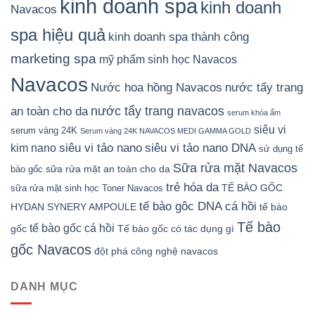
kinh doanh spa
kinh doanh
Navacos
spa hiệu quả
kinh doanh spa thành công
marketing spa
mỹ phẩm sinh học Navacos
Navacos
Nước hoa hồng Navacos
nước tẩy trang
nước tẩy trang navacos
an toàn cho da
serum khóa ẩm
siêu vi
serum vàng 24K
Serum vàng 24K NAVACOS MEDI GAMMA GOLD
siêu vi tảo nano DNA
siêu vi tảo nano
kim nano
sử dụng tế
Sữa rửa mặt Navacos
sữa rửa mặt an toàn cho da
bào gốc
trẻ hóa da
TẾ BÀO GỐC
sữa rửa mặt sinh học
Toner Navacos
tế bào gôc DNA cá hồi
HYDAN SYNERY AMPOULE
tế bào
Tế bào
tế bào gốc cá hồi
gốc
Tế bào gốc có tác dụng gì
gốc Navacos
đột phá công nghệ navacos
DANH MỤC