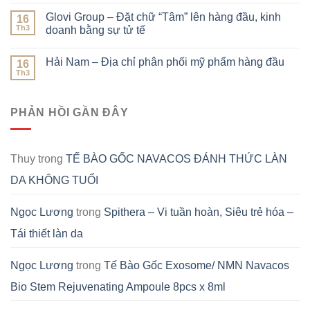
Glovi Group – Đặt chữ “Tâm” lên hàng đầu, kinh
16
Th3
doanh bằng sự tử tế
Hải Nam – Địa chỉ phân phối mỹ phẩm hàng đầu
16
Th3
PHẢN HỒI GẦN ĐÂY
Thuy
trong
TẾ BÀO GỐC NAVACOS ĐÁNH THỨC LÀN
DA KHÔNG TUỔI
Ngọc Lương
trong
Spithera – Vi tuần hoàn, Siêu trẻ hóa –
Tái thiết làn da
Ngọc Lương
trong
Tế Bào Gốc Exosome/ NMN Navacos
Bio Stem Rejuvenating Ampoule 8pcs x 8ml