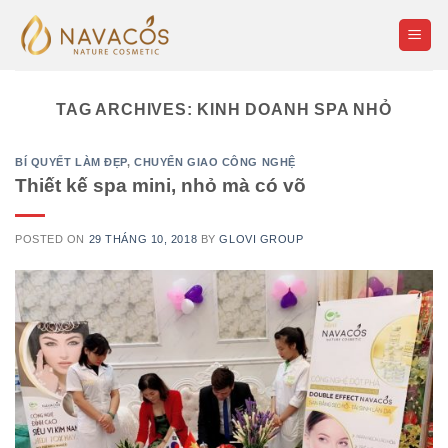
Skip
to
content
TAG ARCHIVES:
KINH DOANH SPA NHỎ
BÍ QUYẾT LÀM ĐẸP
,
CHUYỂN GIAO CÔNG NGHỆ
Thiết kế spa mini, nhỏ mà có võ
POSTED ON
29 THÁNG 10, 2018
BY
GLOVI GROUP