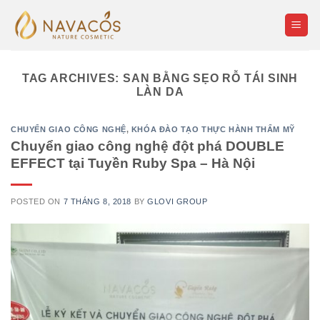
Skip
to
content
TAG ARCHIVES:
SAN BẰNG SẸO RỖ TÁI SINH
LÀN DA
CHUYỂN GIAO CÔNG NGHỆ
,
KHÓA ĐÀO TẠO THỰC HÀNH THẨM MỸ
Chuyển giao công nghệ đột phá DOUBLE
EFFECT tại Tuyền Ruby Spa – Hà Nội
POSTED ON
7 THÁNG 8, 2018
BY
GLOVI GROUP