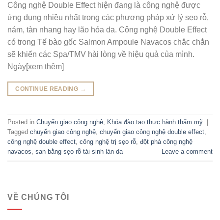
Công nghệ Double Effect hiện đang là công nghệ được
ứng dụng nhiều nhất trong các phương pháp xử lý sẹo rỗ,
nám, tàn nhang hay lão hóa da. Công nghệ Double Effect
có trong Tế bào gốc Salmon Ampoule Navacos chắc chắn
sẽ khiến các Spa/TMV hài lòng về hiệu quả của mình.
Ngày[xem thêm]
CONTINUE READING
→
Posted in
Chuyển giao công nghệ
,
Khóa đào tạo thực hành thẩm mỹ
|
Tagged
chuyển giao công nghệ
,
chuyển giao công nghệ double effect
,
công nghệ double effect
,
công nghệ trị sẹo rỗ
,
đột phá công nghệ
navacos
,
san bằng sẹo rỗ tái sinh làn da
Leave a comment
VỀ CHÚNG TÔI