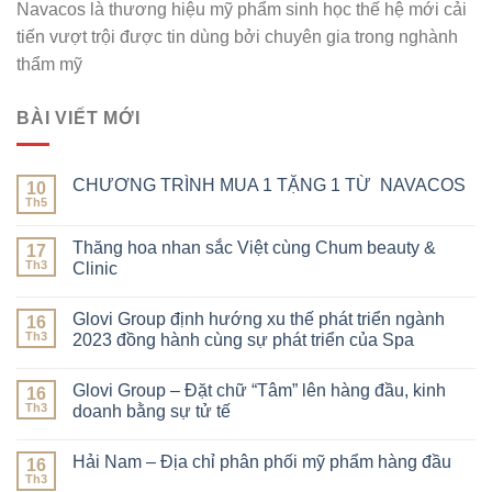
Navacos là thương hiệu mỹ phẩm sinh học thế hệ mới cải
tiến vượt trội được tin dùng bởi chuyên gia trong nghành
thẩm mỹ
BÀI VIẾT MỚI
CHƯƠNG TRÌNH MUA 1 TẶNG 1 TỪ NAVACOS
10
Th5
Thăng hoa nhan sắc Việt cùng Chum beauty &
17
Th3
Clinic
Glovi Group định hướng xu thế phát triển ngành
16
Th3
2023 đồng hành cùng sự phát triển của Spa
Glovi Group – Đặt chữ “Tâm” lên hàng đầu, kinh
16
Th3
doanh bằng sự tử tế
Hải Nam – Địa chỉ phân phối mỹ phẩm hàng đầu
16
Th3