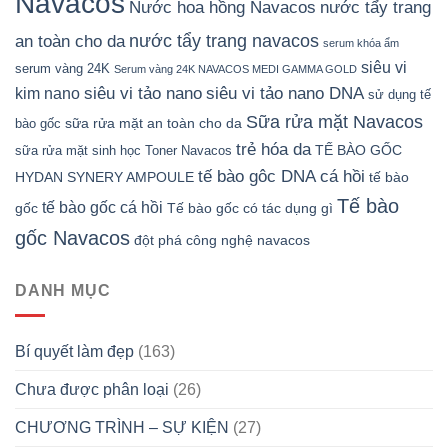
Navacos
Nước hoa hồng Navacos
nước tẩy trang
nước tẩy trang navacos
an toàn cho da
serum khóa ẩm
siêu vi
serum vàng 24K
Serum vàng 24K NAVACOS MEDI GAMMA GOLD
siêu vi tảo nano DNA
siêu vi tảo nano
kim nano
sử dụng tế
Sữa rửa mặt Navacos
sữa rửa mặt an toàn cho da
bào gốc
trẻ hóa da
TẾ BÀO GỐC
sữa rửa mặt sinh học
Toner Navacos
tế bào gôc DNA cá hồi
HYDAN SYNERY AMPOULE
tế bào
Tế bào
tế bào gốc cá hồi
gốc
Tế bào gốc có tác dụng gì
gốc Navacos
đột phá công nghệ navacos
DANH MỤC
Bí quyết làm đẹp
(163)
Chưa được phân loại
(26)
CHƯƠNG TRÌNH – SỰ KIỆN
(27)