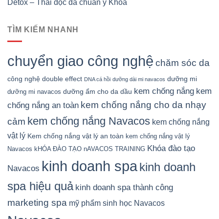
Detox – Thải độc da chuẩn y Khoa
TÌM KIẾM NHANH
chuyển giao công nghệ
chăm sóc da
công nghệ double effect
dưỡng mi
DNA cá hồi
dưỡng dài mi navacos
kem chống nắng
kem
dưỡng ẩm cho da dầu
dưỡng mi navacos
kem chống nắng cho da nhạy
chống nắng an toàn
kem chống nắng Navacos
cảm
kem chống nắng
vật lý
Kem chống nắng vật lý an toàn
kem chống nắng vật lý
Khóa đào tạo
Navacos
kHÓA ĐÀO TẠO nAVACOS TRAINING
kinh doanh spa
kinh doanh
Navacos
spa hiệu quả
kinh doanh spa thành công
marketing spa
mỹ phẩm sinh học Navacos