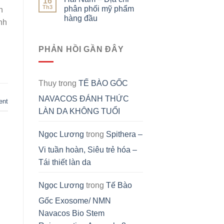
16
Th3
phân phối mỹ phẩm
h
hàng đầu
nh
PHẢN HỒI GẦN ĐÂY
Thuy
trong
TẾ BÀO GỐC
NAVACOS ĐÁNH THỨC
ent
LÀN DA KHÔNG TUỔI
Ngọc Lương
trong
Spithera –
Vi tuần hoàn, Siêu trẻ hóa –
Tái thiết làn da
Ngọc Lương
trong
Tế Bào
Gốc Exosome/ NMN
Navacos Bio Stem