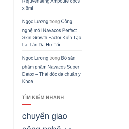
Rejuvenating Ampoule 8pcs
x 8ml
Ngọc Lương
trong
Công
nghệ mới Navacos Perfect
Skin Growth Factor Kiến Tạo
Lại Làn Da Hư Tổn
Ngọc Lương
trong
Bộ sản
phẩm phẩm Navacos Super
Detox – Thải độc da chuẩn y
Khoa
TÌM KIẾM NHANH
chuyển giao