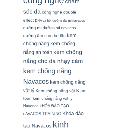
công nghệ
chăm
sóc da
công nghệ double
effect
DNA cá hồi
dưỡng dài mi navacos
dưỡng mi
dưỡng mi navacos
kem
dưỡng ẩm cho da dầu
chống nắng
kem chống
kem chống
nắng an toàn
nắng cho da nhạy cảm
kem chống nắng
Navacos
kem chống nắng
vật lý
Kem chống nắng vật lý an
toàn
kem chống nắng vật lý
Navacos
kHÓA ĐÀO TẠO
Khóa đào
nAVACOS TRAINING
kinh
tạo Navacos