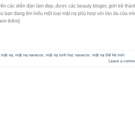
ên các diễn đàn làm đẹp, được các beauty bloger, giới trẻ thàn
Nếu bạn đang tìm hiểu một loại mặt nạ phù hợp với làn da của mì
xem thêm]
d
mặt nạ
,
mặt nạ navacos
,
mặt nạ sinh học navacos
,
mặt nạ thế hệ mới
Leave a comm