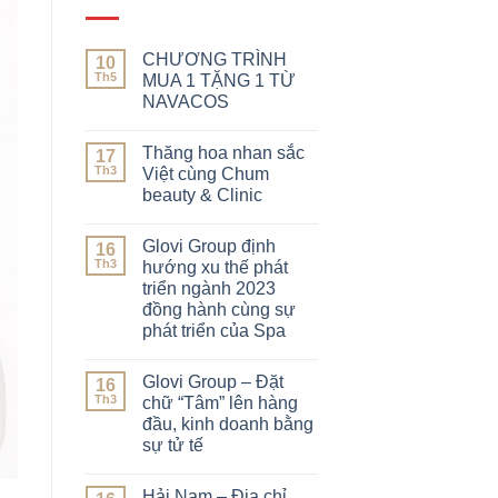
CHƯƠNG TRÌNH
10
Th5
MUA 1 TẶNG 1 TỪ
NAVACOS
Thăng hoa nhan sắc
17
Th3
Việt cùng Chum
beauty & Clinic
Glovi Group định
16
Th3
hướng xu thế phát
triển ngành 2023
đồng hành cùng sự
phát triển của Spa
Glovi Group – Đặt
16
Th3
chữ “Tâm” lên hàng
đầu, kinh doanh bằng
sự tử tế
Hải Nam – Địa chỉ