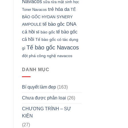
Navacos
sữa rửa mặt sinh học
trẻ hóa da
TẾ
Toner Navacos
BÀO GỐC HYDAN SYNERY
tế bào gôc DNA
AMPOULE
cá hồi
tế bào gốc
tế bào gốc
cá hồi
Tế bào gốc có tác dụng
Tế bào gốc Navacos
gì
đột phá công nghệ navacos
DANH MỤC
Bí quyết làm đẹp
(163)
Chưa được phân loại
(26)
CHƯƠNG TRÌNH – SỰ
KIỆN
(27)