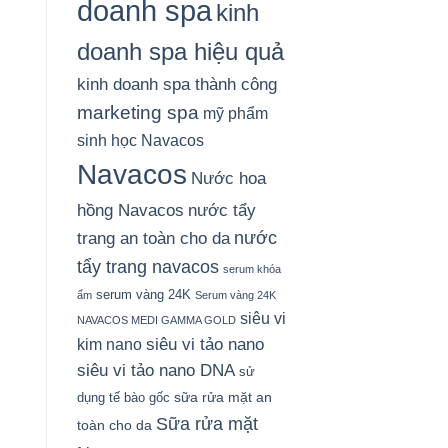
doanh spa
kinh
doanh spa hiệu quả
kinh doanh spa thành công
marketing spa
mỹ phẩm
sinh học Navacos
Navacos
Nước hoa
hồng Navacos
nước tẩy
nước
trang an toàn cho da
tẩy trang navacos
serum khóa
serum vàng 24K
ẩm
Serum vàng 24K
siêu vi
NAVACOS MEDI GAMMA GOLD
siêu vi tảo nano
kim nano
siêu vi tảo nano DNA
sử
sữa rửa mặt an
dụng tế bào gốc
Sữa rửa mặt
toàn cho da