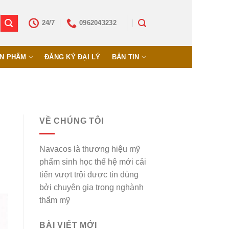
24/7
0962043232
N PHẨM
ĐĂNG KÝ ĐẠI LÝ
BẢN TIN
VỀ CHÚNG TÔI
Navacos là thương hiệu mỹ
phẩm sinh học thế hệ mới cải
tiến vượt trội được tin dùng
bởi chuyên gia trong nghành
thẩm mỹ
BÀI VIẾT MỚI