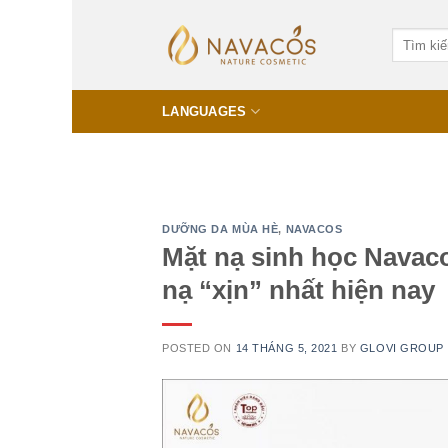
Skip
to
content
LANGUAGES
DƯỠNG DA MÙA HÈ
,
NAVACOS
Mặt nạ sinh học Navaco
nạ “xịn” nhất hiện nay
POSTED ON
14 THÁNG 5, 2021
BY
GLOVI GROUP