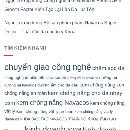
Ngọc Lương
trong
Công nghệ mới Navacos Perfect Skin
Growth Factor Kiến Tạo Lại Làn Da Hư Tổn
Ngọc Lương
trong
Bộ sản phẩm phẩm Navacos Super
Detox – Thải độc da chuẩn y Khoa
TÌM KIẾM NHANH
chuyển giao công nghệ
chăm sóc da
công nghệ double effect
dưỡng mi
DNA cá hồi
dưỡng dài mi navacos
kem chống nắng
kem
dưỡng ẩm cho da dầu
dưỡng mi navacos
kem chống nắng cho da nhạy
chống nắng an toàn
kem chống nắng Navacos
cảm
kem chống nắng
vật lý
Kem chống nắng vật lý an toàn
kem chống nắng vật lý
Khóa đào tạo
Navacos
kHÓA ĐÀO TẠO nAVACOS TRAINING
kinh doanh spa
kinh doanh