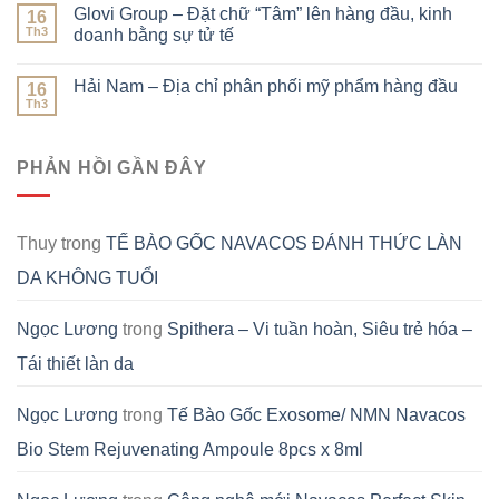
Glovi Group – Đặt chữ “Tâm” lên hàng đầu, kinh
16
Th3
doanh bằng sự tử tế
Hải Nam – Địa chỉ phân phối mỹ phẩm hàng đầu
16
Th3
PHẢN HỒI GẦN ĐÂY
Thuy
trong
TẾ BÀO GỐC NAVACOS ĐÁNH THỨC LÀN
DA KHÔNG TUỔI
Ngọc Lương
trong
Spithera – Vi tuần hoàn, Siêu trẻ hóa –
Tái thiết làn da
Ngọc Lương
trong
Tế Bào Gốc Exosome/ NMN Navacos
Bio Stem Rejuvenating Ampoule 8pcs x 8ml