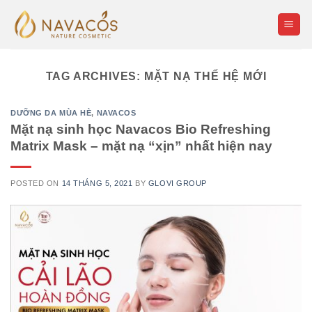
Skip
to
content
TAG ARCHIVES:
MẶT NẠ THẾ HỆ MỚI
DƯỠNG DA MÙA HÈ
,
NAVACOS
Mặt nạ sinh học Navacos Bio Refreshing
Matrix Mask – mặt nạ “xịn” nhất hiện nay
POSTED ON
14 THÁNG 5, 2021
BY
GLOVI GROUP