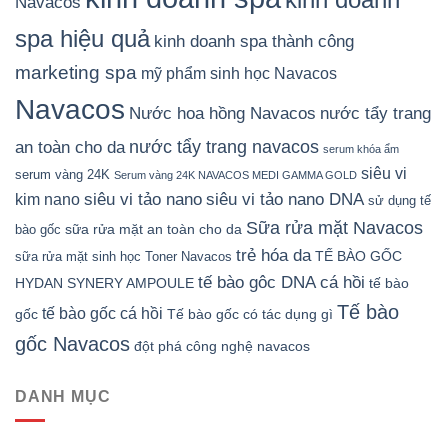
Navacos
spa hiệu quả
kinh doanh spa thành công
marketing spa
mỹ phẩm sinh học Navacos
Navacos
Nước hoa hồng Navacos
nước tẩy trang
nước tẩy trang navacos
an toàn cho da
serum khóa ẩm
siêu vi
serum vàng 24K
Serum vàng 24K NAVACOS MEDI GAMMA GOLD
siêu vi tảo nano DNA
siêu vi tảo nano
kim nano
sử dụng tế
Sữa rửa mặt Navacos
sữa rửa mặt an toàn cho da
bào gốc
trẻ hóa da
TẾ BÀO GỐC
sữa rửa mặt sinh học
Toner Navacos
tế bào gôc DNA cá hồi
HYDAN SYNERY AMPOULE
tế bào
Tế bào
tế bào gốc cá hồi
gốc
Tế bào gốc có tác dụng gì
gốc Navacos
đột phá công nghệ navacos
DANH MỤC