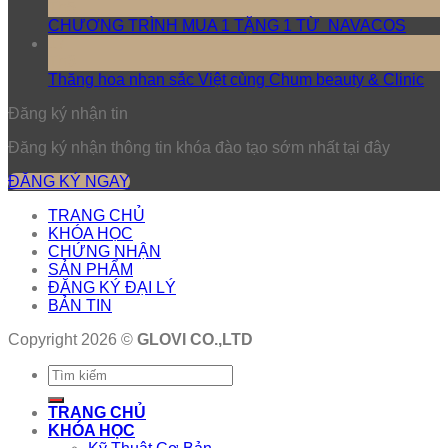
Th5
CHƯƠNG TRÌNH MUA 1 TẶNG 1 TỪ NAVACOS
17
Th3
Thăng hoa nhan sắc Việt cùng Chum beauty & Clinic
Đăng ký nhận tin
Đăng ký nhận thông tin khóa đào tạo sớm nhất tại đây
ĐĂNG KÝ NGAY
TRANG CHỦ
KHÓA HỌC
CHỨNG NHẬN
SẢN PHẨM
ĐĂNG KÝ ĐẠI LÝ
BẢN TIN
Copyright 2026 ©
GLOVI CO.,LTD
TRANG CHỦ
KHÓA HỌC