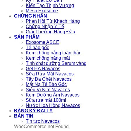
Kỹ Thuật Cơ Bản
Kiến Tạo Thịnh Vượng
Meso Exosome
CHỨNG NHẬN
Phản Hồi Từ Khách Hàng
Chứng Nhận Y Tế
Giải Thưởng Hàng Đầu
SẢN PHẨM
Exosome ASCE
Tế bào gốc
Kem chống nắng toàn thân
Kem chống nắng mặt
Tinh chất dưỡng Serum vàng
Gel HA Navacos
Sữa Rửa Mặt Navacos
Tẩy Da Chết Navacos
Mặt Nạ Tế Bào Gốc
Siêu Vi Kim Navacos
Kem Dưỡng Ẩm Navacos
Sữa rửa mặt 100ml
Nước Hoa Hồng Navacos
ĐĂNG KÝ ĐẠI LÝ
BẢN TIN
Tin tức Navacos
WooCommerce not Found