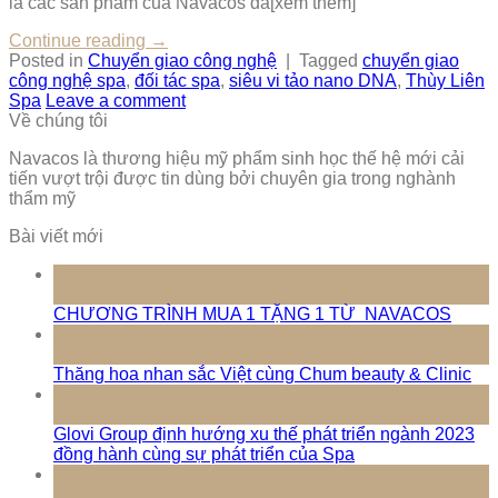
là các sản phẩm của Navacos đã[xem thêm]
Continue reading
→
Posted in
Chuyển giao công nghệ
|
Tagged
chuyển giao
công nghệ spa
,
đối tác spa
,
siêu vi tảo nano DNA
,
Thùy Liên
Spa
Leave a comment
Về chúng tôi
Navacos là thương hiệu mỹ phẩm sinh học thế hệ mới cải
tiến vượt trội được tin dùng bởi chuyên gia trong nghành
thẩm mỹ
Bài viết mới
10
Th5
CHƯƠNG TRÌNH MUA 1 TẶNG 1 TỪ NAVACOS
17
Th3
Thăng hoa nhan sắc Việt cùng Chum beauty & Clinic
16
Th3
Glovi Group định hướng xu thế phát triển ngành 2023
đồng hành cùng sự phát triển của Spa
16
Th3