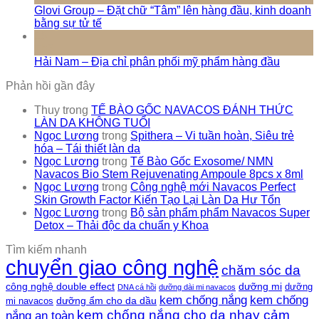
Glovi Group – Đặt chữ “Tâm” lên hàng đầu, kinh doanh
bằng sự tử tế
16
Th3
Hải Nam – Địa chỉ phân phối mỹ phẩm hàng đầu
Phản hồi gần đây
Thuy
trong
TẾ BÀO GỐC NAVACOS ĐÁNH THỨC
LÀN DA KHÔNG TUỔI
Ngọc Lương
trong
Spithera – Vi tuần hoàn, Siêu trẻ
hóa – Tái thiết làn da
Ngọc Lương
trong
Tế Bào Gốc Exosome/ NMN
Navacos Bio Stem Rejuvenating Ampoule 8pcs x 8ml
Ngọc Lương
trong
Công nghệ mới Navacos Perfect
Skin Growth Factor Kiến Tạo Lại Làn Da Hư Tổn
Ngọc Lương
trong
Bộ sản phẩm phẩm Navacos Super
Detox – Thải độc da chuẩn y Khoa
Tìm kiếm nhanh
chuyển giao công nghệ
chăm sóc da
công nghệ double effect
dưỡng mi
dưỡng
DNA cá hồi
dưỡng dài mi navacos
kem chống nắng
kem chống
dưỡng ẩm cho da dầu
mi navacos
kem chống nắng cho da nhạy cảm
nắng an toàn