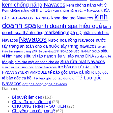
kem chống nắng Navacos
kem chống nắng vật lý
Kem chống nắng vật lý an toàn
kem chống nắng vật lý Navacos
kHÓA
kinh
Khóa đào tạo Navacos
ĐÀO TẠO nAVACOS TRAINING
doanh spa
kinh doanh spa hiệu quả
kinh
marketing spa
doanh spa thành công
mỹ phẩm sinh học
Navacos
Nước hoa hồng Navacos
nước
Navacos
nước tẩy trang navacos
tẩy trang an toàn cho da
serum
siêu
serum vàng 24K
khóa ẩm
Serum vàng 24K NAVACOS MEDI GAMMA GOLD
siêu vi tảo nano DNA
siêu vi tảo nano
vi kim nano
sử dụng tế
Sữa rửa mặt Navacos
sữa rửa mặt an toàn cho da
bào gốc
trẻ hóa da
TẾ BÀO GỐC
sữa rửa mặt sinh học
Toner Navacos
tế bào gôc DNA cá hồi
HYDAN SYNERY AMPOULE
tế bào gốc
Tế bào gốc
tế bào gốc cá hồi
Tế bào gốc có tác dụng gì
Navacos
đột phá công nghệ navacos
Danh mục
Bí quyết làm đẹp
(163)
Chưa được phân loại
(26)
CHƯƠNG TRÌNH – SỰ KIỆN
(27)
Chuyển giao công nghệ
(62)