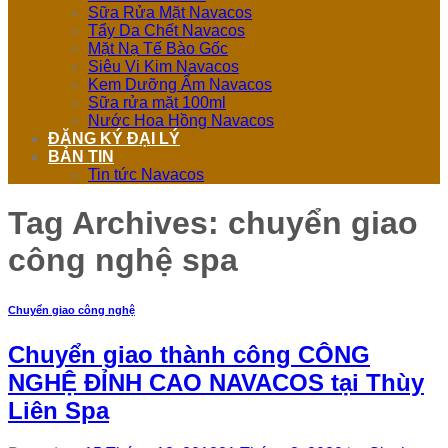
Sữa Rửa Mặt Navacos
Tẩy Da Chết Navacos
Mặt Nạ Tế Bào Gốc
Siêu Vi Kim Navacos
Kem Dưỡng Ẩm Navacos
Sữa rửa mặt 100ml
Nước Hoa Hồng Navacos
ĐĂNG KÝ ĐẠI LÝ
BẢN TIN
Tin tức Navacos
Tag Archives:
chuyển giao
công nghệ spa
Chuyển giao công nghệ
Chuyển giao thành công CÔNG
NGHỆ ĐỈNH CAO NAVACOS tại Thùy
Liên Spa