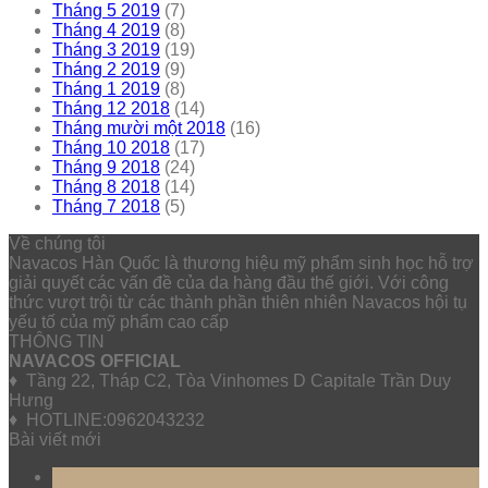
Tháng 5 2019
(7)
Tháng 4 2019
(8)
Tháng 3 2019
(19)
Tháng 2 2019
(9)
Tháng 1 2019
(8)
Tháng 12 2018
(14)
Tháng mười một 2018
(16)
Tháng 10 2018
(17)
Tháng 9 2018
(24)
Tháng 8 2018
(14)
Tháng 7 2018
(5)
Về chúng tôi
Navacos Hàn Quốc là thương hiệu mỹ phẩm sinh học hỗ trợ
giải quyết các vấn đề của da hàng đầu thế giới. Với công
thức vượt trội từ các thành phần thiên nhiên Navacos hội tụ
yếu tố của mỹ phẩm cao cấp
THÔNG TIN
NAVACOS OFFICIAL
♦ Tầng 22, Tháp C2, Tòa Vinhomes D Capitale Trần Duy
Hưng
♦ HOTLINE:0962043232
Bài viết mới
10