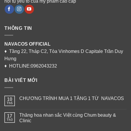
hội tụ yếu tố của mỹ phẩm cao cấp
THÔNG TIN
NAVACOS OFFICIAL
♦ Tầng 22, Tháp C2, Tòa Vinhomes D Capitale Trần Duy
Hưng
♦ HOTLINE:0962043232
BÀI VIẾT MỚI
CHƯƠNG TRÌNH MUA 1 TẶNG 1 TỪ NAVACOS
10
Th5
Thăng hoa nhan sắc Việt cùng Chum beauty &
17
Th3
Clinic