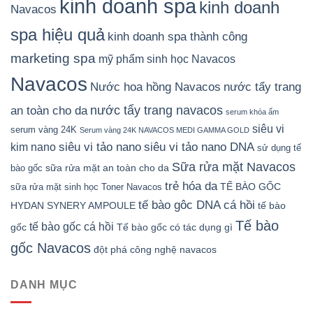
kinh doanh spa
kinh doanh
Navacos
spa hiệu quả
kinh doanh spa thành công
marketing spa
mỹ phẩm sinh học Navacos
Navacos
Nước hoa hồng Navacos
nước tẩy trang
nước tẩy trang navacos
an toàn cho da
serum khóa ẩm
siêu vi
serum vàng 24K
Serum vàng 24K NAVACOS MEDI GAMMA GOLD
siêu vi tảo nano DNA
siêu vi tảo nano
kim nano
sử dụng tế
Sữa rửa mặt Navacos
sữa rửa mặt an toàn cho da
bào gốc
trẻ hóa da
TẾ BÀO GỐC
sữa rửa mặt sinh học
Toner Navacos
tế bào gôc DNA cá hồi
HYDAN SYNERY AMPOULE
tế bào
Tế bào
tế bào gốc cá hồi
gốc
Tế bào gốc có tác dụng gì
gốc Navacos
đột phá công nghệ navacos
DANH MỤC