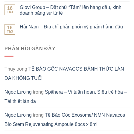
Glovi Group – Đặt chữ “Tâm” lên hàng đầu, kinh
16
Th3
doanh bằng sự tử tế
Hải Nam – Địa chỉ phân phối mỹ phẩm hàng đầu
16
Th3
PHẢN HỒI GẦN ĐÂY
Thuy
trong
TẾ BÀO GỐC NAVACOS ĐÁNH THỨC LÀN
DA KHÔNG TUỔI
Ngọc Lương
trong
Spithera – Vi tuần hoàn, Siêu trẻ hóa –
Tái thiết làn da
Ngọc Lương
trong
Tế Bào Gốc Exosome/ NMN Navacos
Bio Stem Rejuvenating Ampoule 8pcs x 8ml