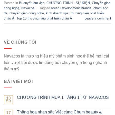
Posted in
Bí quyết làm đẹp
,
CHƯƠNG TRÌNH - SỰ KIỆN
,
Chuyển giao
công nghệ
,
Navacos
|
Tagged
Asian Development Brands
,
chăm sóc
da
,
chuyển giao công nghệ
,
kinh doanh spa
,
thương hiệu phát triển
châu Á
,
Top 10 thương hiệu phát triển châu Á
Leave a comment
VỀ CHÚNG TÔI
Navacos là thương hiệu mỹ phẩm sinh học thế hệ mới cải
tiến vượt trội được tin dùng bởi chuyên gia trong nghành
thẩm mỹ
BÀI VIẾT MỚI
CHƯƠNG TRÌNH MUA 1 TẶNG 1 TỪ NAVACOS
10
Th5
Thăng hoa nhan sắc Việt cùng Chum beauty &
17