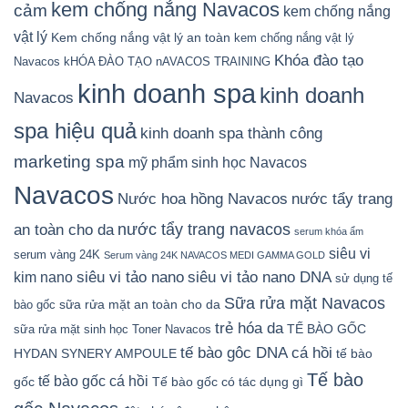
kem chống nắng Navacos
cảm
kem chống nắng
vật lý
Kem chống nắng vật lý an toàn
kem chống nắng vật lý
Khóa đào tạo
Navacos
kHÓA ĐÀO TẠO nAVACOS TRAINING
kinh doanh spa
kinh doanh
Navacos
spa hiệu quả
kinh doanh spa thành công
marketing spa
mỹ phẩm sinh học Navacos
Navacos
Nước hoa hồng Navacos
nước tẩy trang
nước tẩy trang navacos
an toàn cho da
serum khóa ẩm
siêu vi
serum vàng 24K
Serum vàng 24K NAVACOS MEDI GAMMA GOLD
siêu vi tảo nano DNA
siêu vi tảo nano
kim nano
sử dụng tế
Sữa rửa mặt Navacos
sữa rửa mặt an toàn cho da
bào gốc
trẻ hóa da
TẾ BÀO GỐC
sữa rửa mặt sinh học
Toner Navacos
tế bào gôc DNA cá hồi
HYDAN SYNERY AMPOULE
tế bào
Tế bào
tế bào gốc cá hồi
gốc
Tế bào gốc có tác dụng gì