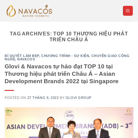
Skip
to
content
TAG ARCHIVES:
TOP 10 THƯƠNG HIỆU PHÁT
TRIỂN CHÂU Á
BÍ QUYẾT LÀM ĐẸP
,
CHƯƠNG TRÌNH - SỰ KIỆN
,
CHUYỂN GIAO CÔNG
NGHỆ
,
NAVACOS
Glovi & Navacos tự hào đạt TOP 10 tại
Thương hiệu phát triển Châu Á – Asian
Development Brands 2022 tại Singapore
POSTED ON
27 THÁNG 9, 2022
BY
GLOVI GROUP