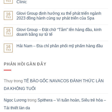
Th3
Clinic
Glovi Group định hướng xu thế phát triển ngành
16
Th3
2023 đồng hành cùng sự phát triển của Spa
Glovi Group – Đặt chữ “Tâm” lên hàng đầu, kinh
16
Th3
doanh bằng sự tử tế
Hải Nam – Địa chỉ phân phối mỹ phẩm hàng đầu
16
Th3
PHẢN HỒI GẦN ĐÂY
Thuy
trong
TẾ BÀO GỐC NAVACOS ĐÁNH THỨC LÀN
DA KHÔNG TUỔI
Ngọc Lương
trong
Spithera – Vi tuần hoàn, Siêu trẻ hóa –
Tái thiết làn da