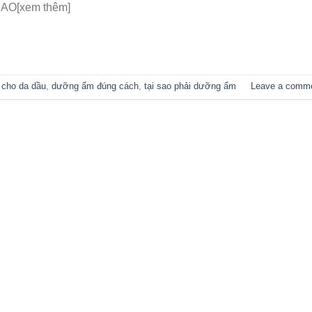
 SAO[xem thêm]
cho da dầu
,
dưỡng ẩm đúng cách
,
tại sao phải dưỡng ẩm
Leave a comm