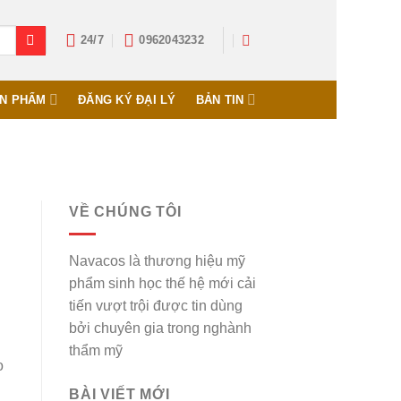
24/7
0962043232
N PHẨM
ĐĂNG KÝ ĐẠI LÝ
BẢN TIN
VỀ CHÚNG TÔI
Navacos là thương hiệu mỹ
phẩm sinh học thế hệ mới cải
tiến vượt trội được tin dùng
bởi chuyên gia trong nghành
thẩm mỹ
o
BÀI VIẾT MỚI