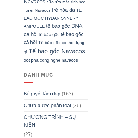
Navacos
sữa rửa mặt sinh học
trẻ hóa da
TẾ
Toner Navacos
BÀO GỐC HYDAN SYNERY
tế bào gôc DNA
AMPOULE
cá hồi
tế bào gốc
tế bào gốc
cá hồi
Tế bào gốc có tác dụng
Tế bào gốc Navacos
gì
đột phá công nghệ navacos
DANH MỤC
Bí quyết làm đẹp
(163)
Chưa được phân loại
(26)
CHƯƠNG TRÌNH – SỰ
KIỆN
(27)