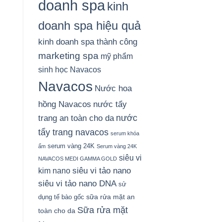
doanh spa
kinh
doanh spa hiệu quả
kinh doanh spa thành công
marketing spa
mỹ phẩm
sinh học Navacos
Navacos
Nước hoa
hồng Navacos
nước tẩy
nước
trang an toàn cho da
tẩy trang navacos
serum khóa
serum vàng 24K
ẩm
Serum vàng 24K
siêu vi
NAVACOS MEDI GAMMA GOLD
siêu vi tảo nano
kim nano
siêu vi tảo nano DNA
sử
sữa rửa mặt an
dụng tế bào gốc
Sữa rửa mặt
toàn cho da