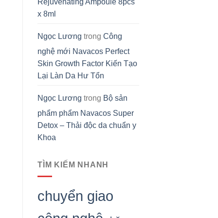
Rejuvenating Ampoule 8pcs
x 8ml
Ngọc Lương
trong
Công
nghệ mới Navacos Perfect
Skin Growth Factor Kiến Tạo
Lại Làn Da Hư Tổn
Ngọc Lương
trong
Bộ sản
phẩm phẩm Navacos Super
Detox – Thải độc da chuẩn y
Khoa
TÌM KIẾM NHANH
chuyển giao