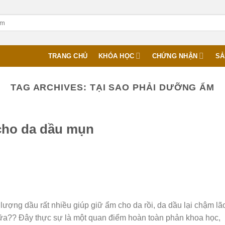
TRANG CHỦ
KHÓA HỌC
CHỨNG NHẬN
SẢ
TAG ARCHIVES:
TẠI SAO PHẢI DƯỠNG ẨM
cho da dầu mụn
lượng dầu rất nhiều giúp giữ ẩm cho da rồi, da dầu lại chậm lã
nữa?? Đây thực sự là một quan điểm hoàn toàn phản khoa học,