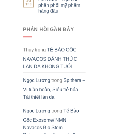
16
Th3
phân phối mỹ phẩm
hàng đầu
PHẢN HỒI GẦN ĐÂY
Thuy
trong
TẾ BÀO GỐC
NAVACOS ĐÁNH THỨC
LÀN DA KHÔNG TUỔI
Ngọc Lương
trong
Spithera –
Vi tuần hoàn, Siêu trẻ hóa –
Tái thiết làn da
Ngọc Lương
trong
Tế Bào
Gốc Exosome/ NMN
Navacos Bio Stem