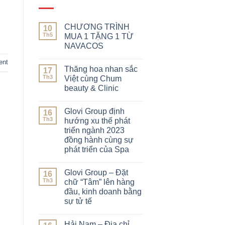
CHƯƠNG TRÌNH
10
Th5
MUA 1 TẶNG 1 TỪ
NAVACOS
ent
Thăng hoa nhan sắc
17
Th3
Việt cùng Chum
beauty & Clinic
Glovi Group định
16
Th3
hướng xu thế phát
triển ngành 2023
đồng hành cùng sự
phát triển của Spa
Glovi Group – Đặt
16
Th3
chữ “Tâm” lên hàng
đầu, kinh doanh bằng
sự tử tế
Hải Nam – Địa chỉ