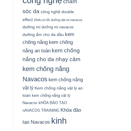
công nghệ
chăm
sóc da
công nghệ double
effect
DNA cá hồi
dưỡng dài mi navacos
dưỡng mi
dưỡng mi navacos
kem
dưỡng ẩm cho da dầu
chống nắng
kem chống
kem chống
nắng an toàn
nắng cho da nhạy cảm
kem chống nắng
Navacos
kem chống nắng
vật lý
Kem chống nắng vật lý an
toàn
kem chống nắng vật lý
Navacos
kHÓA ĐÀO TẠO
Khóa đào
nAVACOS TRAINING
kinh
tạo Navacos