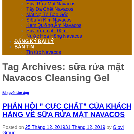
Sữa Rửa Mặt Navacos
Tẩy Da Chết Navacos
Mặt Nạ Tế Bào Gốc
Siêu Vi Kim Navacos
Kem Dưỡng Ẩm Navacos
Sữa rửa mặt 100ml
Nước Hoa Hồng Navacos
ĐĂNG KÝ ĐẠI LÝ
BẢN TIN
Tin tức Navacos
Tag Archives:
sữa rửa mặt
Navacos Cleansing Gel
Bí quyết làm đẹp
PHẢN HỒI ” CỰC CHẤT” CỦA KHÁCH
HÀNG VỀ SỮA RỬA MẶT NAVACOS
Posted on
25 Tháng 12, 2019
31 Tháng 12, 2019
by
Glovi
Group