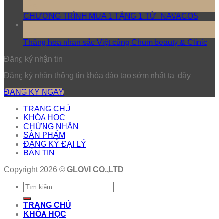
Th5
CHƯƠNG TRÌNH MUA 1 TẶNG 1 TỪ NAVACOS
17
Th3
Thăng hoa nhan sắc Việt cùng Chum beauty & Clinic
Đăng ký nhận tin
Đăng ký nhận thông tin khóa đào tạo sớm nhất tại đây
ĐĂNG KÝ NGAY
TRANG CHỦ
KHÓA HỌC
CHỨNG NHẬN
SẢN PHẨM
ĐĂNG KÝ ĐẠI LÝ
BẢN TIN
Copyright 2026 ©
GLOVI CO.,LTD
TRANG CHỦ
KHÓA HỌC