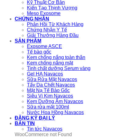
Kỹ Thuật Cơ Bản
Kiến Tạo Thịnh Vượng
Meso Exosome
CHỨNG NHẬN
Phản Hồi Từ Khách Hàng
Chứng Nhận Y Tế
Giải Thưởng Hàng Đầu
SẢN PHẨM
Exosome ASCE
Tế bào gốc
Kem chống nắng toàn thân
Kem chống nắng mặt
Tinh chất dưỡng Serum vàng
Gel HA Navacos
Sữa Rửa Mặt Navacos
Tẩy Da Chết Navacos
Mặt Nạ Tế Bào Gốc
Siêu Vi Kim Navacos
Kem Dưỡng Ẩm Navacos
Sữa rửa mặt 100ml
Nước Hoa Hồng Navacos
ĐĂNG KÝ ĐẠI LÝ
BẢN TIN
Tin tức Navacos
WooCommerce not Found