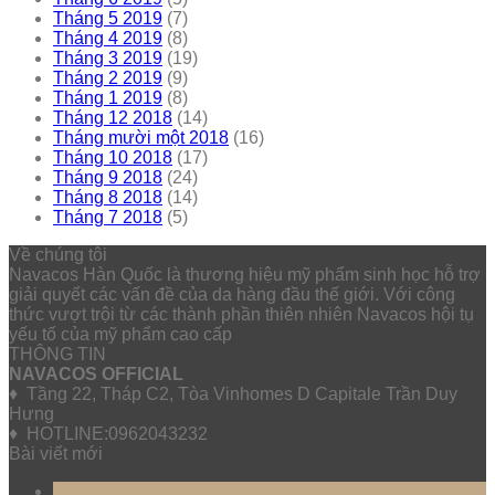
Tháng 5 2019
(7)
Tháng 4 2019
(8)
Tháng 3 2019
(19)
Tháng 2 2019
(9)
Tháng 1 2019
(8)
Tháng 12 2018
(14)
Tháng mười một 2018
(16)
Tháng 10 2018
(17)
Tháng 9 2018
(24)
Tháng 8 2018
(14)
Tháng 7 2018
(5)
Về chúng tôi
Navacos Hàn Quốc là thương hiệu mỹ phẩm sinh học hỗ trợ
giải quyết các vấn đề của da hàng đầu thế giới. Với công
thức vượt trội từ các thành phần thiên nhiên Navacos hội tụ
yếu tố của mỹ phẩm cao cấp
THÔNG TIN
NAVACOS OFFICIAL
♦ Tầng 22, Tháp C2, Tòa Vinhomes D Capitale Trần Duy
Hưng
♦ HOTLINE:0962043232
Bài viết mới
10