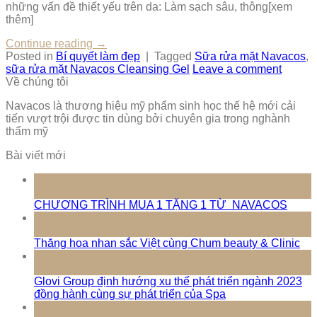
những vấn đề thiết yếu trên da: Làm sạch sâu, thông[xem
thêm]
Continue reading
→
Posted in
Bí quyết làm đẹp
|
Tagged
Sữa rửa mặt Navacos
,
sữa rửa mặt Navacos Cleansing Gel
Leave a comment
Về chúng tôi
Navacos là thương hiệu mỹ phẩm sinh học thế hệ mới cải
tiến vượt trội được tin dùng bởi chuyên gia trong nghành
thẩm mỹ
Bài viết mới
10
Th5
CHƯƠNG TRÌNH MUA 1 TẶNG 1 TỪ NAVACOS
17
Th3
Thăng hoa nhan sắc Việt cùng Chum beauty & Clinic
16
Th3
Glovi Group định hướng xu thế phát triển ngành 2023
đồng hành cùng sự phát triển của Spa
16