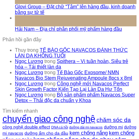
Th3
Glovi Group – Đặt chữ “Tâm” lên hàng đầu, kinh doanh
bằng sự tử tế
16
Th3
Hải Nam – Địa chỉ phân phối mỹ phẩm hàng đầu
Phản hồi gần đây
Thuy
trong
TẾ BÀO GỐC NAVACOS ĐÁNH THỨC
LÀN DA KHÔNG TUỔI
Ngọc Lương
trong
Spithera – Vi tuần hoàn, Siêu trẻ
hóa – Tái thiết làn da
Ngọc Lương
trong
Tế Bào Gốc Exosome/ NMN
Navacos Bio Stem Rejuvenating Ampoule 8pcs x 8ml
Ngọc Lương
trong
Công nghệ mới Navacos Perfect
Skin Growth Factor Kiến Tạo Lại Làn Da Hư Tổn
Ngọc Lương
trong
Bộ sản phẩm phẩm Navacos Super
Detox – Thải độc da chuẩn y Khoa
Tìm kiếm nhanh
chuyển giao công nghệ
chăm sóc da
công nghệ double effect
dưỡng mi
dưỡng
DNA cá hồi
dưỡng dài mi navacos
kem chống nắng
kem chống
dưỡng ẩm cho da dầu
mi navacos