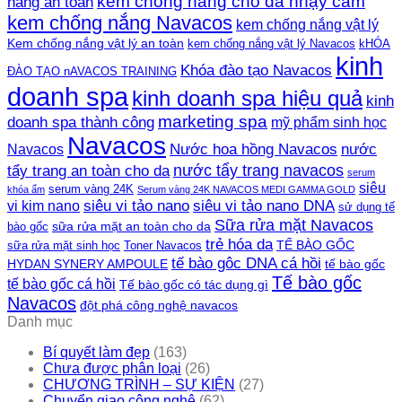
kem chống nắng cho da nhạy cảm
nắng an toàn
kem chống nắng Navacos
kem chống nắng vật lý
Kem chống nắng vật lý an toàn
kem chống nắng vật lý Navacos
kHÓA
kinh
Khóa đào tạo Navacos
ĐÀO TẠO nAVACOS TRAINING
doanh spa
kinh doanh spa hiệu quả
kinh
marketing spa
doanh spa thành công
mỹ phẩm sinh học
Navacos
Nước hoa hồng Navacos
nước
Navacos
nước tẩy trang navacos
tẩy trang an toàn cho da
serum
siêu
serum vàng 24K
khóa ẩm
Serum vàng 24K NAVACOS MEDI GAMMA GOLD
siêu vi tảo nano DNA
siêu vi tảo nano
vi kim nano
sử dụng tế
Sữa rửa mặt Navacos
sữa rửa mặt an toàn cho da
bào gốc
trẻ hóa da
TẾ BÀO GỐC
sữa rửa mặt sinh học
Toner Navacos
tế bào gôc DNA cá hồi
HYDAN SYNERY AMPOULE
tế bào gốc
Tế bào gốc
tế bào gốc cá hồi
Tế bào gốc có tác dụng gì
Navacos
đột phá công nghệ navacos
Danh mục
Bí quyết làm đẹp
(163)
Chưa được phân loại
(26)
CHƯƠNG TRÌNH – SỰ KIỆN
(27)
Chuyển giao công nghệ
(62)