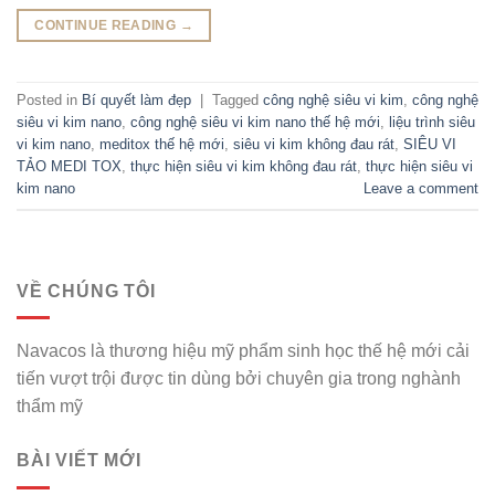
CONTINUE READING
→
Posted in
Bí quyết làm đẹp
|
Tagged
công nghệ siêu vi kim
,
công nghệ
siêu vi kim nano
,
công nghệ siêu vi kim nano thế hệ mới
,
liệu trình siêu
vi kim nano
,
meditox thế hệ mới
,
siêu vi kim không đau rát
,
SIÊU VI
TẢO MEDI TOX
,
thực hiện siêu vi kim không đau rát
,
thực hiện siêu vi
kim nano
Leave a comment
VỀ CHÚNG TÔI
Navacos là thương hiệu mỹ phẩm sinh học thế hệ mới cải
tiến vượt trội được tin dùng bởi chuyên gia trong nghành
thẩm mỹ
BÀI VIẾT MỚI