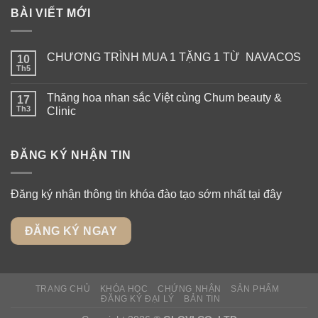
BÀI VIẾT MỚI
CHƯƠNG TRÌNH MUA 1 TẶNG 1 TỪ NAVACOS
10
Th5
Thăng hoa nhan sắc Việt cùng Chum beauty &
17
Th3
Clinic
ĐĂNG KÝ NHẬN TIN
Đăng ký nhận thông tin khóa đào tạo sớm nhất tại đây
ĐĂNG KÝ NGAY
TRANG CHỦ
KHÓA HỌC
CHỨNG NHẬN
SẢN PHẨM
ĐĂNG KÝ ĐẠI LÝ
BẢN TIN