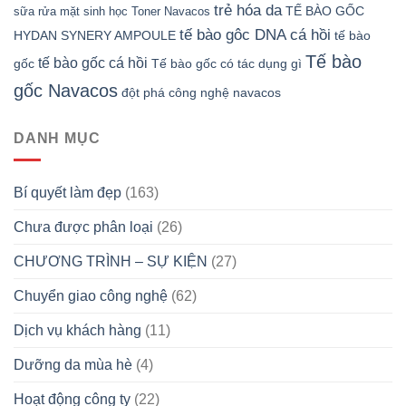
trẻ hóa da
TẾ BÀO GỐC
sữa rửa mặt sinh học
Toner Navacos
tế bào gôc DNA cá hồi
HYDAN SYNERY AMPOULE
tế bào
Tế bào
tế bào gốc cá hồi
gốc
Tế bào gốc có tác dụng gì
gốc Navacos
đột phá công nghệ navacos
DANH MỤC
Bí quyết làm đẹp
(163)
Chưa được phân loại
(26)
CHƯƠNG TRÌNH – SỰ KIỆN
(27)
Chuyển giao công nghệ
(62)
Dịch vụ khách hàng
(11)
Dưỡng da mùa hè
(4)
Hoạt động công ty
(22)