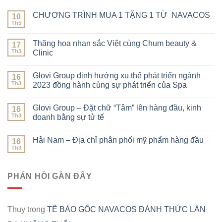
CHƯƠNG TRÌNH MUA 1 TẶNG 1 TỪ NAVACOS
10
Th5
Thăng hoa nhan sắc Việt cùng Chum beauty &
17
Th3
Clinic
Glovi Group định hướng xu thế phát triển ngành
16
Th3
2023 đồng hành cùng sự phát triển của Spa
Glovi Group – Đặt chữ “Tâm” lên hàng đầu, kinh
16
Th3
doanh bằng sự tử tế
Hải Nam – Địa chỉ phân phối mỹ phẩm hàng đầu
16
Th3
PHẢN HỒI GẦN ĐÂY
Thuy
trong
TẾ BÀO GỐC NAVACOS ĐÁNH THỨC LÀN