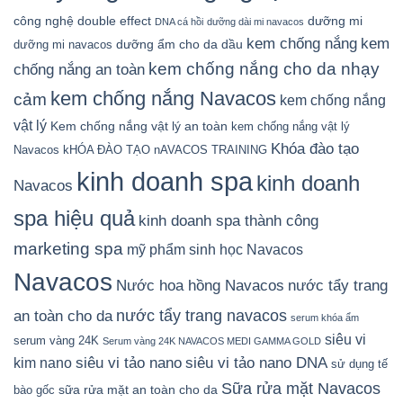
công nghệ double effect
dưỡng mi
DNA cá hồi
dưỡng dài mi navacos
kem chống nắng
kem
dưỡng ẩm cho da dầu
dưỡng mi navacos
kem chống nắng cho da nhạy
chống nắng an toàn
kem chống nắng Navacos
cảm
kem chống nắng
vật lý
Kem chống nắng vật lý an toàn
kem chống nắng vật lý
Khóa đào tạo
Navacos
kHÓA ĐÀO TẠO nAVACOS TRAINING
kinh doanh spa
kinh doanh
Navacos
spa hiệu quả
kinh doanh spa thành công
marketing spa
mỹ phẩm sinh học Navacos
Navacos
Nước hoa hồng Navacos
nước tẩy trang
nước tẩy trang navacos
an toàn cho da
serum khóa ẩm
siêu vi
serum vàng 24K
Serum vàng 24K NAVACOS MEDI GAMMA GOLD
siêu vi tảo nano DNA
siêu vi tảo nano
kim nano
sử dụng tế
Sữa rửa mặt Navacos
sữa rửa mặt an toàn cho da
bào gốc