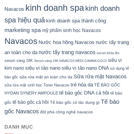
kinh doanh spa
kinh doanh
Navacos
spa hiệu quả
kinh doanh spa thành công
marketing spa
mỹ phẩm sinh học Navacos
Navacos
Nước hoa hồng Navacos
nước tẩy trang
nước tẩy trang navacos
an toàn cho da
serum khóa ẩm
siêu vi
serum vàng 24K
Serum vàng 24K NAVACOS MEDI GAMMA GOLD
siêu vi tảo nano DNA
siêu vi tảo nano
kim nano
sử dụng tế
Sữa rửa mặt Navacos
sữa rửa mặt an toàn cho da
bào gốc
trẻ hóa da
TẾ BÀO GỐC
sữa rửa mặt sinh học
Toner Navacos
tế bào gôc DNA cá hồi
HYDAN SYNERY AMPOULE
tế bào
Tế bào
tế bào gốc cá hồi
gốc
Tế bào gốc có tác dụng gì
gốc Navacos
đột phá công nghệ navacos
DANH MỤC