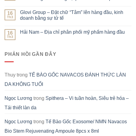
Glovi Group – Đặt chữ “Tâm” lên hàng đầu, kinh
16
Th3
doanh bằng sự tử tế
Hải Nam – Địa chỉ phân phối mỹ phẩm hàng đầu
16
Th3
PHẢN HỒI GẦN ĐÂY
Thuy
trong
TẾ BÀO GỐC NAVACOS ĐÁNH THỨC LÀN
DA KHÔNG TUỔI
Ngọc Lương
trong
Spithera – Vi tuần hoàn, Siêu trẻ hóa –
Tái thiết làn da
Ngọc Lương
trong
Tế Bào Gốc Exosome/ NMN Navacos
Bio Stem Rejuvenating Ampoule 8pcs x 8ml