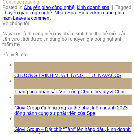
Continue reading
→
Posted in
Chuyển giao công nghệ
,
kinh doanh spa
|
Tagged
chuyển giao côgn nghệ
,
Nhàn Spa
,
Siêu vi kim nano phía
nam
Leave a comment
Về chúng tôi
Navacos là thương hiệu mỹ phẩm sinh học thế hệ mới cải
tiến vượt trội được tin dùng bởi chuyên gia trong nghành
thẩm mỹ
Bài viết mới
10
Th5
CHƯƠNG TRÌNH MUA 1 TẶNG 1 TỪ NAVACOS
17
Th3
Thăng hoa nhan sắc Việt cùng Chum beauty & Clinic
16
Th3
Glovi Group định hướng xu thế phát triển ngành 2023
đồng hành cùng sự phát triển của Spa
16
Th3
Glovi Group – Đặt chữ “Tâm” lên hàng đầu, kinh doanh