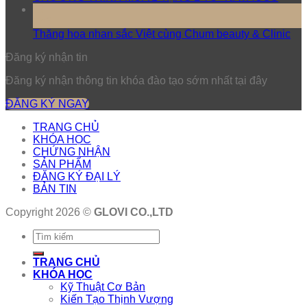
17
Th3
Thăng hoa nhan sắc Việt cùng Chum beauty & Clinic
Đăng ký nhận tin
Đăng ký nhận thông tin khóa đào tạo sớm nhất tại đây
ĐĂNG KÝ NGAY
TRANG CHỦ
KHÓA HỌC
CHỨNG NHẬN
SẢN PHẨM
ĐĂNG KÝ ĐẠI LÝ
BẢN TIN
Copyright 2026 ©
GLOVI CO.,LTD
TRANG CHỦ
KHÓA HỌC
Kỹ Thuật Cơ Bản
Kiến Tạo Thịnh Vượng