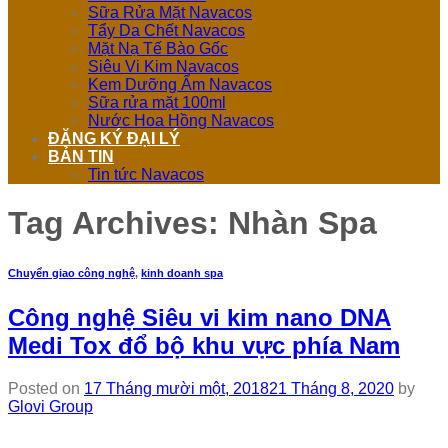
Sữa Rửa Mặt Navacos
Tẩy Da Chết Navacos
Mặt Nạ Tế Bào Gốc
Siêu Vi Kim Navacos
Kem Dưỡng Ẩm Navacos
Sữa rửa mặt 100ml
Nước Hoa Hồng Navacos
ĐĂNG KÝ ĐẠI LÝ
BẢN TIN
Tin tức Navacos
Tag Archives:
Nhàn Spa
Chuyển giao công nghệ
,
kinh doanh spa
Công nghệ Siêu vi kim nano DNA
Medi Tox đổ bộ khu vực phía Nam
Posted on
17 Tháng mười một, 2018
21 Tháng 8, 2020
by
Glovi Group