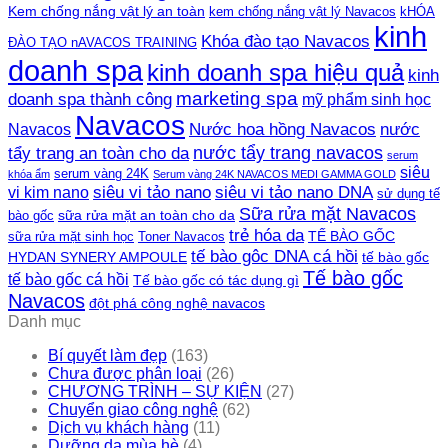
Kem chống nắng vật lý an toàn
kem chống nắng vật lý Navacos
kHÓA
kinh
Khóa đào tạo Navacos
ĐÀO TẠO nAVACOS TRAINING
doanh spa
kinh doanh spa hiệu quả
kinh
marketing spa
doanh spa thành công
mỹ phẩm sinh học
Navacos
Nước hoa hồng Navacos
nước
Navacos
nước tẩy trang navacos
tẩy trang an toàn cho da
serum
siêu
serum vàng 24K
khóa ẩm
Serum vàng 24K NAVACOS MEDI GAMMA GOLD
siêu vi tảo nano DNA
siêu vi tảo nano
vi kim nano
sử dụng tế
Sữa rửa mặt Navacos
sữa rửa mặt an toàn cho da
bào gốc
trẻ hóa da
TẾ BÀO GỐC
sữa rửa mặt sinh học
Toner Navacos
tế bào gôc DNA cá hồi
HYDAN SYNERY AMPOULE
tế bào gốc
Tế bào gốc
tế bào gốc cá hồi
Tế bào gốc có tác dụng gì
Navacos
đột phá công nghệ navacos
Danh mục
Bí quyết làm đẹp
(163)
Chưa được phân loại
(26)
CHƯƠNG TRÌNH – SỰ KIỆN
(27)
Chuyển giao công nghệ
(62)
Dịch vụ khách hàng
(11)
Dưỡng da mùa hè
(4)