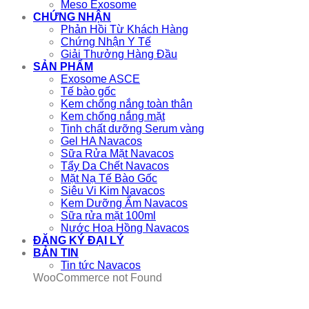
Meso Exosome
CHỨNG NHẬN
Phản Hồi Từ Khách Hàng
Chứng Nhận Y Tế
Giải Thưởng Hàng Đầu
SẢN PHẨM
Exosome ASCE
Tế bào gốc
Kem chống nắng toàn thân
Kem chống nắng mặt
Tinh chất dưỡng Serum vàng
Gel HA Navacos
Sữa Rửa Mặt Navacos
Tẩy Da Chết Navacos
Mặt Nạ Tế Bào Gốc
Siêu Vi Kim Navacos
Kem Dưỡng Ẩm Navacos
Sữa rửa mặt 100ml
Nước Hoa Hồng Navacos
ĐĂNG KÝ ĐẠI LÝ
BẢN TIN
Tin tức Navacos
WooCommerce not Found