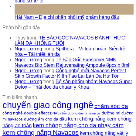
bằng sự tử tế
16
Th3
Hải Nam – Địa chỉ phân phối mỹ phẩm hàng đầu
Phản hồi gần đây
Thuy
trong
TẾ BÀO GỐC NAVACOS ĐÁNH THỨC
LÀN DA KHÔNG TUỔI
Ngọc Lương
trong
Spithera – Vi tuần hoàn, Siêu trẻ
hóa – Tái thiết làn da
Ngọc Lương
trong
Tế Bào Gốc Exosome/ NMN
Navacos Bio Stem Rejuvenating Ampoule 8pcs x 8ml
Ngọc Lương
trong
Công nghệ mới Navacos Perfect
Skin Growth Factor Kiến Tạo Lại Làn Da Hư Tổn
Ngọc Lương
trong
Bộ sản phẩm phẩm Navacos Super
Detox – Thải độc da chuẩn y Khoa
Tìm kiếm nhanh
chuyển giao công nghệ
chăm sóc da
công nghệ double effect
dưỡng mi
dưỡng
DNA cá hồi
dưỡng dài mi navacos
kem chống nắng
kem chống
dưỡng ẩm cho da dầu
mi navacos
kem chống nắng cho da nhạy cảm
nắng an toàn
kem chống nắng Navacos
kem chống nắng vật lý