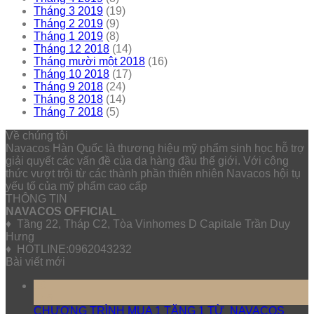
Tháng 3 2019
(19)
Tháng 2 2019
(9)
Tháng 1 2019
(8)
Tháng 12 2018
(14)
Tháng mười một 2018
(16)
Tháng 10 2018
(17)
Tháng 9 2018
(24)
Tháng 8 2018
(14)
Tháng 7 2018
(5)
Về chúng tôi
Navacos Hàn Quốc là thương hiệu mỹ phẩm sinh học hỗ trợ
giải quyết các vấn đề của da hàng đầu thế giới. Với công
thức vượt trội từ các thành phần thiên nhiên Navacos hội tụ
yếu tố của mỹ phẩm cao cấp
THÔNG TIN
NAVACOS OFFICIAL
♦ Tầng 22, Tháp C2, Tòa Vinhomes D Capitale Trần Duy
Hưng
♦ HOTLINE:0962043232
Bài viết mới
10
Th5
CHƯƠNG TRÌNH MUA 1 TẶNG 1 TỪ NAVACOS