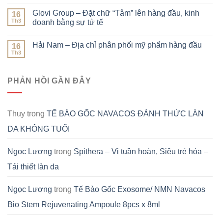
Glovi Group – Đặt chữ “Tâm” lên hàng đầu, kinh
16
Th3
doanh bằng sự tử tế
Hải Nam – Địa chỉ phân phối mỹ phẩm hàng đầu
16
Th3
PHẢN HỒI GẦN ĐÂY
Thuy
trong
TẾ BÀO GỐC NAVACOS ĐÁNH THỨC LÀN
DA KHÔNG TUỔI
Ngọc Lương
trong
Spithera – Vi tuần hoàn, Siêu trẻ hóa –
Tái thiết làn da
Ngọc Lương
trong
Tế Bào Gốc Exosome/ NMN Navacos
Bio Stem Rejuvenating Ampoule 8pcs x 8ml