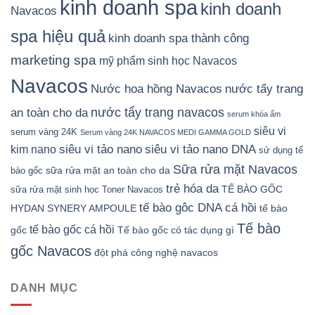
kinh doanh spa
kinh doanh
Navacos
spa hiệu quả
kinh doanh spa thành công
marketing spa
mỹ phẩm sinh học Navacos
Navacos
Nước hoa hồng Navacos
nước tẩy trang
nước tẩy trang navacos
an toàn cho da
serum khóa ẩm
siêu vi
serum vàng 24K
Serum vàng 24K NAVACOS MEDI GAMMA GOLD
siêu vi tảo nano DNA
siêu vi tảo nano
kim nano
sử dụng tế
Sữa rửa mặt Navacos
sữa rửa mặt an toàn cho da
bào gốc
trẻ hóa da
TẾ BÀO GỐC
sữa rửa mặt sinh học
Toner Navacos
tế bào gôc DNA cá hồi
HYDAN SYNERY AMPOULE
tế bào
Tế bào
tế bào gốc cá hồi
gốc
Tế bào gốc có tác dụng gì
gốc Navacos
đột phá công nghệ navacos
DANH MỤC