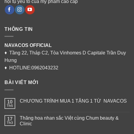
hội tụ yếu tố của mỹ phẩm cao cấp
THÔNG TIN
NAVACOS OFFICIAL
♦ Tầng 22, Tháp C2, Tòa Vinhomes D Capitale Trần Duy
Hưng
♦ HOTLINE:0962043232
BÀI VIẾT MỚI
CHƯƠNG TRÌNH MUA 1 TẶNG 1 TỪ NAVACOS
10
Th5
Thăng hoa nhan sắc Việt cùng Chum beauty &
17
Th3
Clinic