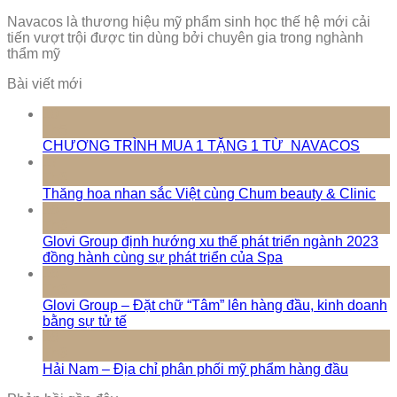
Navacos là thương hiệu mỹ phẩm sinh học thế hệ mới cải
tiến vượt trội được tin dùng bởi chuyên gia trong nghành
thẩm mỹ
Bài viết mới
10
Th5
CHƯƠNG TRÌNH MUA 1 TẶNG 1 TỪ NAVACOS
17
Th3
Thăng hoa nhan sắc Việt cùng Chum beauty & Clinic
16
Th3
Glovi Group định hướng xu thế phát triển ngành 2023
đồng hành cùng sự phát triển của Spa
16
Th3
Glovi Group – Đặt chữ “Tâm” lên hàng đầu, kinh doanh
bằng sự tử tế
16
Th3
Hải Nam – Địa chỉ phân phối mỹ phẩm hàng đầu