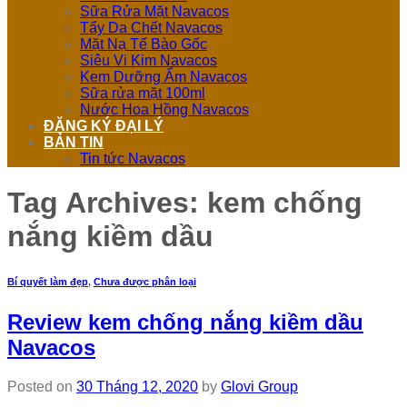
Sữa Rửa Mặt Navacos
Tẩy Da Chết Navacos
Mặt Nạ Tế Bào Gốc
Siêu Vi Kim Navacos
Kem Dưỡng Ẩm Navacos
Sữa rửa mặt 100ml
Nước Hoa Hồng Navacos
ĐĂNG KÝ ĐẠI LÝ
BẢN TIN
Tin tức Navacos
Tag Archives:
kem chống
nắng kiềm dầu
Bí quyết làm đẹp
,
Chưa được phân loại
Review kem chống nắng kiềm dầu
Navacos
Posted on
30 Tháng 12, 2020
by
Glovi Group