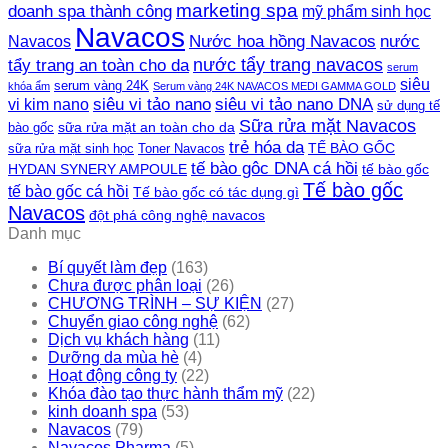
marketing spa
doanh spa thành công
mỹ phẩm sinh học
Navacos
Nước hoa hồng Navacos
nước
Navacos
nước tẩy trang navacos
tẩy trang an toàn cho da
serum
siêu
serum vàng 24K
khóa ẩm
Serum vàng 24K NAVACOS MEDI GAMMA GOLD
siêu vi tảo nano DNA
siêu vi tảo nano
vi kim nano
sử dụng tế
Sữa rửa mặt Navacos
sữa rửa mặt an toàn cho da
bào gốc
trẻ hóa da
TẾ BÀO GỐC
sữa rửa mặt sinh học
Toner Navacos
tế bào gôc DNA cá hồi
HYDAN SYNERY AMPOULE
tế bào gốc
Tế bào gốc
tế bào gốc cá hồi
Tế bào gốc có tác dụng gì
Navacos
đột phá công nghệ navacos
Danh mục
Bí quyết làm đẹp
(163)
Chưa được phân loại
(26)
CHƯƠNG TRÌNH – SỰ KIỆN
(27)
Chuyển giao công nghệ
(62)
Dịch vụ khách hàng
(11)
Dưỡng da mùa hè
(4)
Hoạt động công ty
(22)
Khóa đào tạo thực hành thẩm mỹ
(22)
kinh doanh spa
(53)
Navacos
(79)
Navacos Pharma
(5)