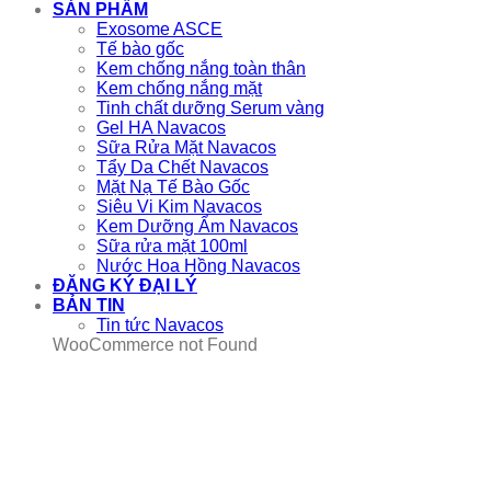
SẢN PHẨM
Exosome ASCE
Tế bào gốc
Kem chống nắng toàn thân
Kem chống nắng mặt
Tinh chất dưỡng Serum vàng
Gel HA Navacos
Sữa Rửa Mặt Navacos
Tẩy Da Chết Navacos
Mặt Nạ Tế Bào Gốc
Siêu Vi Kim Navacos
Kem Dưỡng Ẩm Navacos
Sữa rửa mặt 100ml
Nước Hoa Hồng Navacos
ĐĂNG KÝ ĐẠI LÝ
BẢN TIN
Tin tức Navacos
WooCommerce not Found