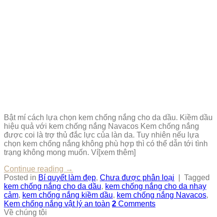
Bật mí cách lựa chọn kem chống nắng cho da dầu. Kiềm dầu
hiệu quả với kem chống nắng Navacos Kem chống nắng
được coi là trợ thủ đắc lực của làn da. Tuy nhiên nếu lựa
chọn kem chống nắng không phù hợp thì có thể dẫn tới tình
trạng không mong muốn. Ví[xem thêm]
Continue reading
→
Posted in
Bí quyết làm đẹp
,
Chưa được phân loại
|
Tagged
kem chống nắng cho da dầu
,
kem chống nắng cho da nhạy
cảm
,
kem chống nắng kiềm dầu
,
kem chống nắng Navacos
,
Kem chống nắng vật lý an toàn
2
Comments
Về chúng tôi