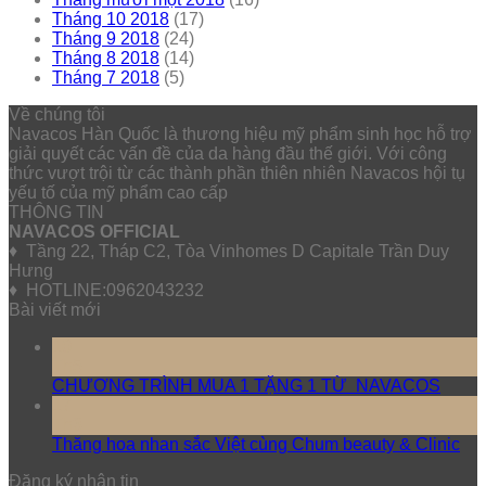
Tháng 10 2018
(17)
Tháng 9 2018
(24)
Tháng 8 2018
(14)
Tháng 7 2018
(5)
Về chúng tôi
Navacos Hàn Quốc là thương hiệu mỹ phẩm sinh học hỗ trợ
giải quyết các vấn đề của da hàng đầu thế giới. Với công
thức vượt trội từ các thành phần thiên nhiên Navacos hội tụ
yếu tố của mỹ phẩm cao cấp
THÔNG TIN
NAVACOS OFFICIAL
♦ Tầng 22, Tháp C2, Tòa Vinhomes D Capitale Trần Duy
Hưng
♦ HOTLINE:0962043232
Bài viết mới
10
Th5
CHƯƠNG TRÌNH MUA 1 TẶNG 1 TỪ NAVACOS
17
Th3
Thăng hoa nhan sắc Việt cùng Chum beauty & Clinic
Đăng ký nhận tin