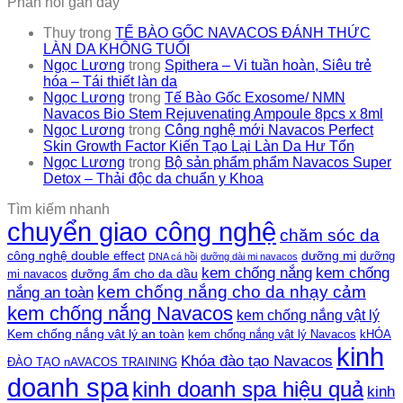
Phản hồi gần đây
Thuy
trong
TẾ BÀO GỐC NAVACOS ĐÁNH THỨC
LÀN DA KHÔNG TUỔI
Ngọc Lương
trong
Spithera – Vi tuần hoàn, Siêu trẻ
hóa – Tái thiết làn da
Ngọc Lương
trong
Tế Bào Gốc Exosome/ NMN
Navacos Bio Stem Rejuvenating Ampoule 8pcs x 8ml
Ngọc Lương
trong
Công nghệ mới Navacos Perfect
Skin Growth Factor Kiến Tạo Lại Làn Da Hư Tổn
Ngọc Lương
trong
Bộ sản phẩm phẩm Navacos Super
Detox – Thải độc da chuẩn y Khoa
Tìm kiếm nhanh
chuyển giao công nghệ
chăm sóc da
công nghệ double effect
dưỡng mi
dưỡng
DNA cá hồi
dưỡng dài mi navacos
kem chống nắng
kem chống
dưỡng ẩm cho da dầu
mi navacos
kem chống nắng cho da nhạy cảm
nắng an toàn
kem chống nắng Navacos
kem chống nắng vật lý
Kem chống nắng vật lý an toàn
kem chống nắng vật lý Navacos
kHÓA
kinh
Khóa đào tạo Navacos
ĐÀO TẠO nAVACOS TRAINING
doanh spa
kinh doanh spa hiệu quả
kinh