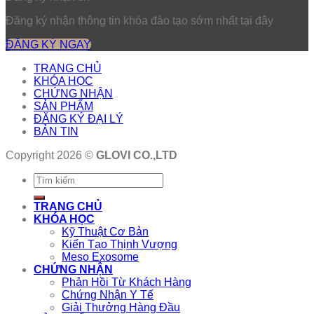
Đăng ký nhận thông tin khóa đào tạo sớm nhất tại đây
ĐĂNG KÝ NGAY
TRANG CHỦ
KHÓA HỌC
CHỨNG NHẬN
SẢN PHẨM
ĐĂNG KÝ ĐẠI LÝ
BẢN TIN
Copyright 2026 ©
GLOVI CO.,LTD
TRANG CHỦ
KHÓA HỌC
Kỹ Thuật Cơ Bản
Kiến Tạo Thịnh Vượng
Meso Exosome
CHỨNG NHẬN
Phản Hồi Từ Khách Hàng
Chứng Nhận Y Tế
Giải Thưởng Hàng Đầu