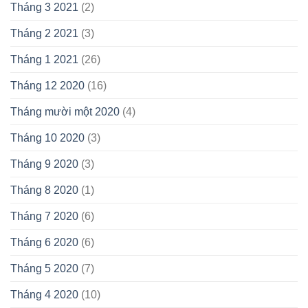
Tháng 3 2021
(2)
Tháng 2 2021
(3)
Tháng 1 2021
(26)
Tháng 12 2020
(16)
Tháng mười một 2020
(4)
Tháng 10 2020
(3)
Tháng 9 2020
(3)
Tháng 8 2020
(1)
Tháng 7 2020
(6)
Tháng 6 2020
(6)
Tháng 5 2020
(7)
Tháng 4 2020
(10)