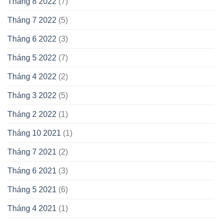
Tháng 8 2022
(7)
Tháng 7 2022
(5)
Tháng 6 2022
(3)
Tháng 5 2022
(7)
Tháng 4 2022
(2)
Tháng 3 2022
(5)
Tháng 2 2022
(1)
Tháng 10 2021
(1)
Tháng 7 2021
(2)
Tháng 6 2021
(3)
Tháng 5 2021
(6)
Tháng 4 2021
(1)