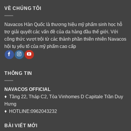
VỀ CHÚNG TÔI
Navacos Hàn Quốc là thương hiệu mỹ phẩm sinh học hỗ
trợ giải quyết các vấn đề của da hàng đầu thế giới. Với
công thức vượt trội từ các thành phần thiên nhiên Navacos
hội tụ yếu tố của mỹ phẩm cao cấp
THÔNG TIN
NAVACOS OFFICIAL
♦ Tầng 22, Tháp C2, Tòa Vinhomes D Capitale Trần Duy
Hưng
♦ HOTLINE:0962043232
BÀI VIẾT MỚI