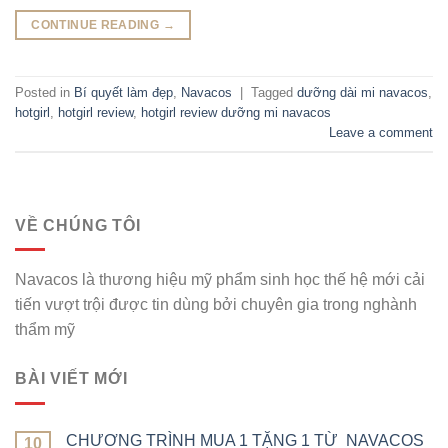
CONTINUE READING
→
Posted in
Bí quyết làm đẹp
,
Navacos
|
Tagged
dưỡng dài mi navacos
,
hotgirl
,
hotgirl review
,
hotgirl review dưỡng mi navacos
Leave a comment
VỀ CHÚNG TÔI
Navacos là thương hiệu mỹ phẩm sinh học thế hệ mới cải
tiến vượt trội được tin dùng bởi chuyên gia trong nghành
thẩm mỹ
BÀI VIẾT MỚI
CHƯƠNG TRÌNH MUA 1 TẶNG 1 TỪ NAVACOS
10