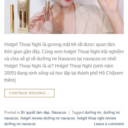
Hotgirl Thoại Nghi là gương mặt trẻ rất được quan tâm
thời gian gần đây. Cùng xem hotgirl Thoại Nghi trải nghiệm
và chia sẻ gì về dưỡng mi Navacos tại navacos.vn nhé!
Hotgirl Thoại Nghi là ai? Hotgirl Thoại Nghi (sinh năm
2005) đang sinh sống và học tập tại thành phố Hồ Chí[xem
thêm]
CONTINUE READING
→
Posted in
Bí quyết làm đẹp
,
Navacos
|
Tagged
dưỡng mi
,
dưỡng mi
navacos
,
hotgirl review dưỡng mi navacos
,
hotgirl thoại nghi review
dưỡng mi navacos
Leave a comment