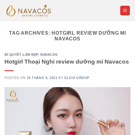
Skip
to
content
TAG ARCHIVES:
HOTGIRL REVIEW DƯỠNG MI
NAVACOS
BÍ QUYẾT LÀM ĐẸP
,
NAVACOS
Hotgirl Thoại Nghi review dưỡng mi Navacos
POSTED ON
15 THÁNG 6, 2021
BY
GLOVI GROUP