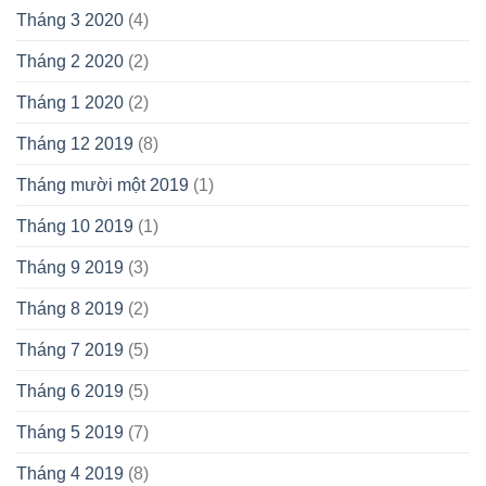
Tháng 3 2020
(4)
Tháng 2 2020
(2)
Tháng 1 2020
(2)
Tháng 12 2019
(8)
Tháng mười một 2019
(1)
Tháng 10 2019
(1)
Tháng 9 2019
(3)
Tháng 8 2019
(2)
Tháng 7 2019
(5)
Tháng 6 2019
(5)
Tháng 5 2019
(7)
Tháng 4 2019
(8)