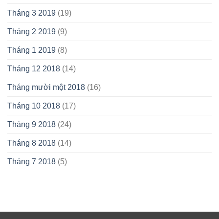
Tháng 3 2019
(19)
Tháng 2 2019
(9)
Tháng 1 2019
(8)
Tháng 12 2018
(14)
Tháng mười một 2018
(16)
Tháng 10 2018
(17)
Tháng 9 2018
(24)
Tháng 8 2018
(14)
Tháng 7 2018
(5)