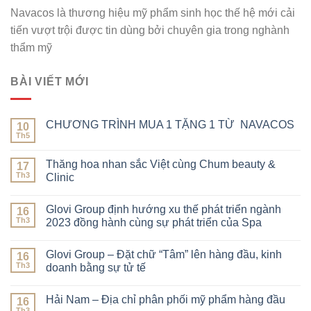
Navacos là thương hiệu mỹ phẩm sinh học thế hệ mới cải
tiến vượt trội được tin dùng bởi chuyên gia trong nghành
thẩm mỹ
BÀI VIẾT MỚI
CHƯƠNG TRÌNH MUA 1 TẶNG 1 TỪ NAVACOS
10
Th5
Thăng hoa nhan sắc Việt cùng Chum beauty &
17
Th3
Clinic
Glovi Group định hướng xu thế phát triển ngành
16
Th3
2023 đồng hành cùng sự phát triển của Spa
Glovi Group – Đặt chữ “Tâm” lên hàng đầu, kinh
16
Th3
doanh bằng sự tử tế
Hải Nam – Địa chỉ phân phối mỹ phẩm hàng đầu
16
Th3