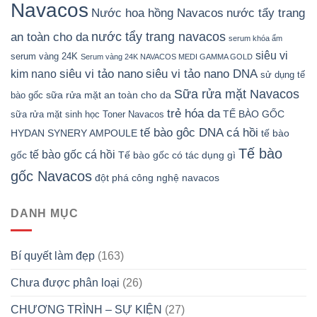
Navacos
Nước hoa hồng Navacos
nước tẩy trang
nước tẩy trang navacos
an toàn cho da
serum khóa ẩm
siêu vi
serum vàng 24K
Serum vàng 24K NAVACOS MEDI GAMMA GOLD
siêu vi tảo nano DNA
siêu vi tảo nano
kim nano
sử dụng tế
Sữa rửa mặt Navacos
sữa rửa mặt an toàn cho da
bào gốc
trẻ hóa da
TẾ BÀO GỐC
sữa rửa mặt sinh học
Toner Navacos
tế bào gôc DNA cá hồi
HYDAN SYNERY AMPOULE
tế bào
Tế bào
tế bào gốc cá hồi
gốc
Tế bào gốc có tác dụng gì
gốc Navacos
đột phá công nghệ navacos
DANH MỤC
Bí quyết làm đẹp
(163)
Chưa được phân loại
(26)
CHƯƠNG TRÌNH – SỰ KIỆN
(27)