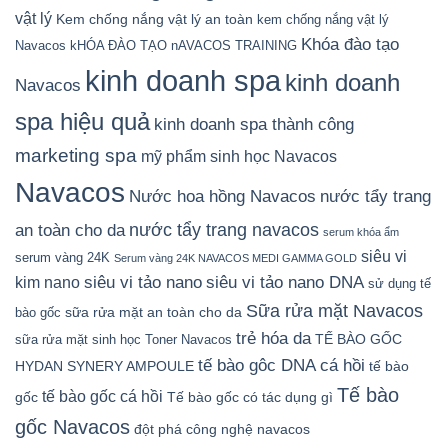
vật lý
Kem chống nắng vật lý an toàn
kem chống nắng vật lý
Khóa đào tạo
Navacos
kHÓA ĐÀO TẠO nAVACOS TRAINING
kinh doanh spa
kinh doanh
Navacos
spa hiệu quả
kinh doanh spa thành công
marketing spa
mỹ phẩm sinh học Navacos
Navacos
Nước hoa hồng Navacos
nước tẩy trang
nước tẩy trang navacos
an toàn cho da
serum khóa ẩm
siêu vi
serum vàng 24K
Serum vàng 24K NAVACOS MEDI GAMMA GOLD
siêu vi tảo nano DNA
siêu vi tảo nano
kim nano
sử dụng tế
Sữa rửa mặt Navacos
sữa rửa mặt an toàn cho da
bào gốc
trẻ hóa da
TẾ BÀO GỐC
sữa rửa mặt sinh học
Toner Navacos
tế bào gôc DNA cá hồi
HYDAN SYNERY AMPOULE
tế bào
Tế bào
tế bào gốc cá hồi
gốc
Tế bào gốc có tác dụng gì
gốc Navacos
đột phá công nghệ navacos