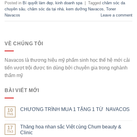
Posted in
Bí quyết làm đẹp
,
kinh doanh spa
|
Tagged
chăm sóc da
chuyên sâu
,
chăm sóc da tại nhà
,
kem dưỡng Navacos
,
Toner
Navacos
Leave a comment
VỀ CHÚNG TÔI
Navacos là thương hiệu mỹ phẩm sinh học thế hệ mới cải
tiến vượt trội được tin dùng bởi chuyên gia trong nghành
thẩm mỹ
BÀI VIẾT MỚI
CHƯƠNG TRÌNH MUA 1 TẶNG 1 TỪ NAVACOS
10
Th5
Thăng hoa nhan sắc Việt cùng Chum beauty &
17
Th3
Clinic