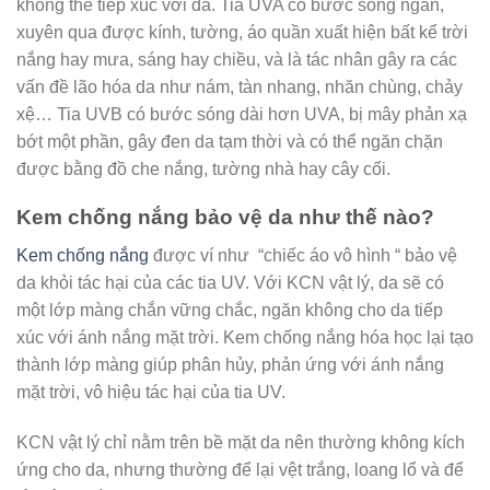
không thể tiếp xúc với da. Tia UVA có bước sóng ngắn,
xuyên qua được kính, tường, áo quần xuất hiện bất kể trời
nắng hay mưa, sáng hay chiều, và là tác nhân gây ra các
vấn đề lão hóa da như nám, tàn nhang, nhăn chùng, chảy
xệ… Tia UVB có bước sóng dài hơn UVA, bị mây phản xạ
bớt một phần, gây đen da tạm thời và có thể ngăn chặn
được bằng đồ che nắng, tường nhà hay cây cối.
Kem chống nắng bảo vệ da như thế nào?
Kem chống nắng
được ví như “chiếc áo vô hình “ bảo vệ
da khỏi tác hại của các tia UV. Với KCN vật lý, da sẽ có
một lớp màng chắn vững chắc, ngăn không cho da tiếp
xúc với ánh nắng mặt trời. Kem chống nắng hóa học lại tạo
thành lớp màng giúp phân hủy, phản ứng với ánh nắng
mặt trời, vô hiệu tác hại của tia UV.
KCN vật lý chỉ nằm trên bề mặt da nên thường không kích
ứng cho da, nhưng thường để lại vệt trắng, loang lổ và để