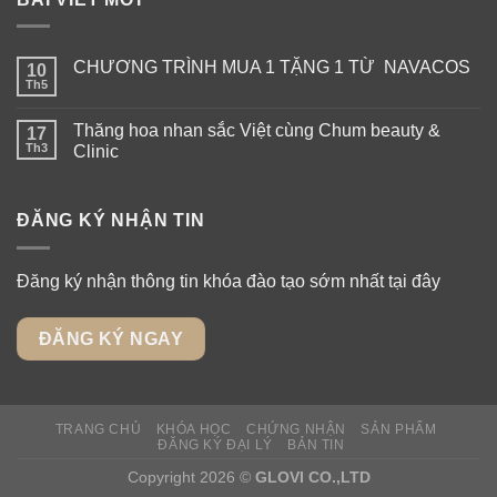
CHƯƠNG TRÌNH MUA 1 TẶNG 1 TỪ NAVACOS
10
Th5
Thăng hoa nhan sắc Việt cùng Chum beauty &
17
Th3
Clinic
ĐĂNG KÝ NHẬN TIN
Đăng ký nhận thông tin khóa đào tạo sớm nhất tại đây
ĐĂNG KÝ NGAY
TRANG CHỦ
KHÓA HỌC
CHỨNG NHẬN
SẢN PHẨM
ĐĂNG KÝ ĐẠI LÝ
BẢN TIN
Copyright 2026 ©
GLOVI CO.,LTD