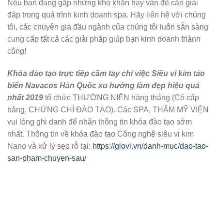
Nếu bạn đang gặp những khó khăn hay vấn đề cần giải
đáp trong quá trình kinh doanh spa. Hãy liên hệ với chúng
tôi, các chuyên gia đầu ngành của chúng tôi luôn sẵn sàng
cung cấp tất cả các giải pháp giúp bạn kinh doanh thành
công!
Khóa đào tạo trực tiếp cầm tay chỉ việc Siêu vi kim tảo
biển Navacos Hàn Quốc xu hướng làm đẹp hiệu quả
nhất 2019
tổ chức THƯỜNG NIÊN hàng tháng (Có cấp
bằng, CHỨNG CHỈ ĐÀO TẠO). Các SPA, THẨM MỸ VIỆN
vui lòng ghi danh để nhận thông tin khóa đào tạo sớm
nhất. Thông tin về khóa đào tạo Công nghệ siêu vi kim
Nano và xử lý sẹo rỗ tại:
https://glovi.vn/danh-muc/dao-tao-
san-pham-chuyen-sau/