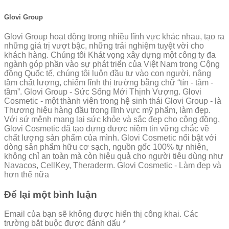
Glovi Group
Glovi Group hoạt động trong nhiều lĩnh vực khác nhau, tạo ra
những giá trị vượt bậc, những trải nghiệm tuyệt vời cho
khách hàng. Chúng tôi Khát vọng xây dựng một công ty đa
ngành góp phần vào sự phát triển của Việt Nam trong Cộng
đồng Quốc tế, chúng tôi luôn đầu tư vào con người, nâng
tầm chất lượng, chiếm lĩnh thị trường bằng chữ “tín - tâm -
tầm”. Glovi Group - Sức Sống Mới Thịnh Vượng. Glovi
Cosmetic - một thành viên trong hệ sinh thái Glovi Group - là
Thương hiệu hàng đầu trong lĩnh vực mỹ phẩm, làm đẹp.
Với sứ mệnh mang lại sức khỏe và sắc đẹp cho cộng đồng,
Glovi Cosmetic đã tạo dựng được niềm tin vững chắc về
chất lượng sản phẩm của mình. Glovi Cosmetic nổi bật với
dòng sản phẩm hữu cơ sạch, nguồn gốc 100% tự nhiên,
không chỉ an toàn mà còn hiệu quả cho người tiêu dùng như
Navacos, CellKey, Theraderm. Glovi Cosmetic - Làm đẹp và
hơn thế nữa
Để lại một bình luận
Email của bạn sẽ không được hiển thị công khai.
Các
trường bắt buộc được đánh dấu
*