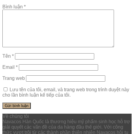
Bình luận
*
Tên
*
Email
*
Trang web
Lưu tên của tôi, email, và trang web trong trình duyệt này
cho lần bình luận kế tiếp của tôi.
Về chúng tôi
Navacos Hàn Quốc là thương hiệu mỹ phẩm sinh học hỗ trợ
giải quyết các vấn đề của da hàng đầu thế giới. Với công
thức vượt trội từ các thành phần thiên nhiên Navacos hội tụ