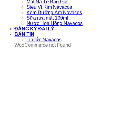
Mặt Nạ Tế Bào Gốc
Siêu Vi Kim Navacos
Kem Dưỡng Ẩm Navacos
Sữa rửa mặt 100ml
Nước Hoa Hồng Navacos
ĐĂNG KÝ ĐẠI LÝ
BẢN TIN
Tin tức Navacos
WooCommerce not Found