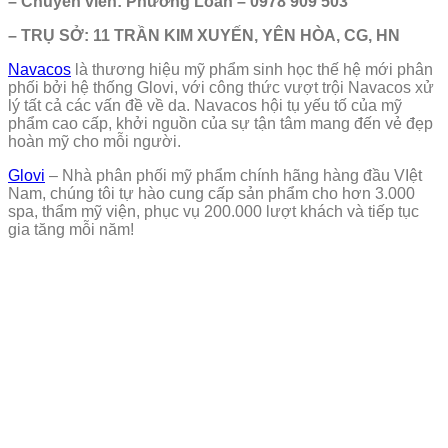
– Chuyên viên: Phương Loan – 0978 909 503
– TRỤ SỞ: 11 TRẦN KIM XUYẾN, YÊN HÒA, CG, HN
Navacos
là thương hiệu mỹ phẩm sinh học thế hệ mới phân
phối bởi hệ thống Glovi, với công thức vượt trội Navacos xử
lý tất cả các vấn đề về da. Navacos hội tụ yếu tố của mỹ
phẩm cao cấp, khởi nguồn của sự tận tâm mang đến vẻ đẹp
hoàn mỹ cho mỗi người.
Glovi
– Nhà phân phối mỹ phẩm chính hãng hàng đầu VIệt
Nam, chúng tôi tự hào cung cấp sản phẩm cho hơn 3.000
spa, thẩm mỹ viện, phục vụ 200.000 lượt khách và tiếp tục
gia tăng mỗi năm!