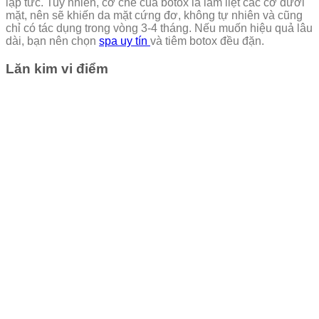
lập tức. Tuy nhiên, cơ chế của botox là làm liệt các cơ dưới
mặt, nên sẽ khiến da mặt cứng đơ, không tự nhiên và cũng
chỉ có tác dụng trong vòng 3-4 tháng. Nếu muốn hiệu quả lâu
dài, bạn nên chọn
spa uy tín
và tiêm botox đều đặn.
Lăn kim vi điểm