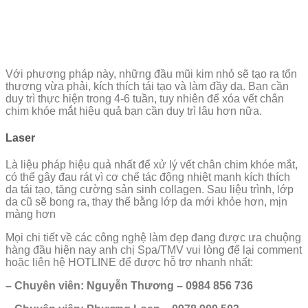
Với phương pháp này, những đầu mũi kim nhỏ sẽ tạo ra tổn
thương vừa phải, kích thích tái tạo và làm đầy da. Bạn cần
duy trì thực hiện trong 4-6 tuần, tuy nhiên để xóa vết chân
chim khóe mắt hiệu quả bạn cần duy trì lâu hơn nữa.
Laser
Là liệu pháp hiệu quả nhất để xử lý vết chân chim khóe mắt,
có thể gây đau rát vì cơ chế tác động nhiệt mạnh kích thích
da tái tạo, tăng cường sản sinh collagen. Sau liệu trình, lớp
da cũ sẽ bong ra, thay thế bằng lớp da mới khỏe hơn, mịn
màng hơn
Mọi chi tiết về các công nghệ làm đẹp đang được ưa chuộng
hàng đầu hiện nay anh chị Spa/TMV vui lòng để lại comment
hoặc liên hệ HOTLINE để được hỗ trợ nhanh nhất:
– Chuyên viên: Nguyễn Thương – 0984 856 736