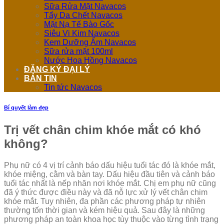
Sữa Rửa Mặt Navacos
Tẩy Da Chết Navacos
Mặt Nạ Tế Bào Gốc
Siêu Vi Kim Navacos
Kem Dưỡng Ẩm Navacos
Sữa rửa mặt 100ml
Nước Hoa Hồng Navacos
ĐĂNG KÝ ĐẠI LÝ
BẢN TIN
Tin tức Navacos
Bí quyết làm đẹp
Trị vết chân chim khóe mắt có khó
không?
Phụ nữ có 4 vị trí cảnh báo dấu hiệu tuổi tác đó là khóe mắt,
khóe miệng, cằm và bàn tay. Dấu hiệu đầu tiên và cảnh báo
tuổi tác nhất là nếp nhăn nơi khóe mắt. Chị em phụ nữ cũng
đã ý thức được điều này và đã nỗ lực xử lý vết chân chim
khóe mắt. Tuy nhiên, đa phần các phương pháp tự nhiên
thường tốn thời gian và kém hiệu quả. Sau đây là những
phương pháp an toàn khoa học tùy thuộc vào từng tình trạng