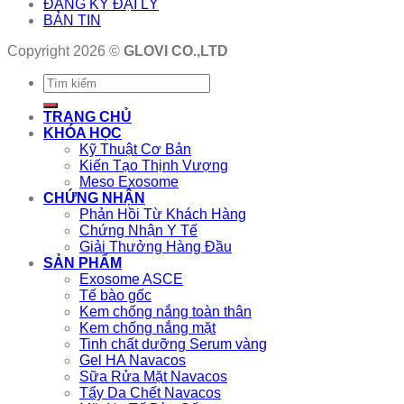
ĐĂNG KÝ ĐẠI LÝ
BẢN TIN
Copyright 2026 ©
GLOVI CO.,LTD
TRANG CHỦ
KHÓA HỌC
Kỹ Thuật Cơ Bản
Kiến Tạo Thịnh Vượng
Meso Exosome
CHỨNG NHẬN
Phản Hồi Từ Khách Hàng
Chứng Nhận Y Tế
Giải Thưởng Hàng Đầu
SẢN PHẨM
Exosome ASCE
Tế bào gốc
Kem chống nắng toàn thân
Kem chống nắng mặt
Tinh chất dưỡng Serum vàng
Gel HA Navacos
Sữa Rửa Mặt Navacos
Tẩy Da Chết Navacos