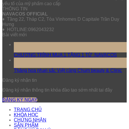
yếu tố của mỹ phẩm cao cấp
THÔNG TIN
NAVACOS OFFICIAL
♦ Tầng 22, Tháp C2, Tòa Vinhomes D Capitale Trần Duy
Hưng
♦ HOTLINE:0962043232
Bài viết mới
10
Th5
CHƯƠNG TRÌNH MUA 1 TẶNG 1 TỪ NAVACOS
17
Th3
Thăng hoa nhan sắc Việt cùng Chum beauty & Clinic
Đăng ký nhận tin
Đăng ký nhận thông tin khóa đào tạo sớm nhất tại đây
ĐĂNG KÝ NGAY
TRANG CHỦ
KHÓA HỌC
CHỨNG NHẬN
SẢN PHẨM