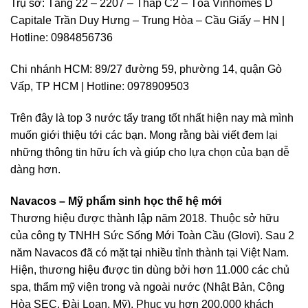
Trụ sở: Tầng 22 – 2207 – Tháp C2 – Tòa Vinhomes D
Capitale Trần Duy Hưng – Trung Hòa – Cầu Giấy – HN |
Hotline: 0984856736
Chi nhánh HCM: 89/27 đường 59, phường 14, quận Gò
Vấp, TP HCM | Hotline: 0978909503
Trên đây là top 3 nước tẩy trang tốt nhất hiện nay mà mình
muốn giới thiệu tới các bạn. Mong rằng bài viết đem lại
những thông tin hữu ích và giúp cho lựa chọn của bạn dễ
dàng hơn.
Navacos – Mỹ phẩm sinh học thế hệ mới
Thương hiệu được thành lập năm 2018. Thuộc sở hữu
của công ty TNHH Sức Sống Mới Toàn Cầu (Glovi). Sau 2
năm Navacos đã có mặt tại nhiều tỉnh thành tại Việt Nam.
Hiện, thương hiệu được tin dùng bởi hơn 11.000 các chủ
spa, thẩm mỹ viện trong và ngoài nước (Nhật Bản, Cộng
Hòa SEC, Đài Loan, Mỹ), Phục vụ hơn 200.000 khách