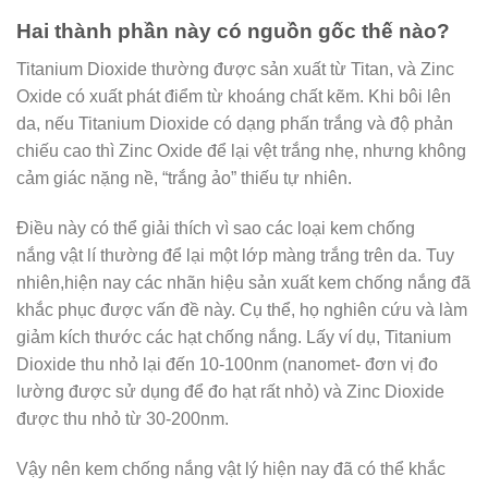
Hai thành phần này có nguồn gốc thế nào?
Titanium Dioxide thường được sản xuất từ Titan, và Zinc
Oxide có xuất phát điểm từ khoáng chất kẽm. Khi bôi lên
da, nếu Titanium Dioxide có dạng phấn trắng và độ phản
chiếu cao thì Zinc Oxide để lại vệt trắng nhẹ, nhưng không
cảm giác nặng nề, “trắng ảo” thiếu tự nhiên.
Điều này có thể giải thích vì sao các loại kem chống
nắng
vật lí thường để lại một lớp màng trắng trên da. Tuy
nhiên,hiện nay các nhãn hiệu sản xuất kem chống nắng đã
khắc phục được vấn đề này. Cụ thể, họ nghiên cứu và làm
giảm kích thước các hạt chống nắng. Lấy ví dụ, Titanium
Dioxide thu nhỏ lại đến 10-100nm (nanomet- đơn vị đo
lường được sử dụng để đo hạt rất nhỏ) và Zinc Dioxide
được thu nhỏ từ 30-200nm.
Vậy nên kem chống nắng vật lý hiện nay đã có thể khắc