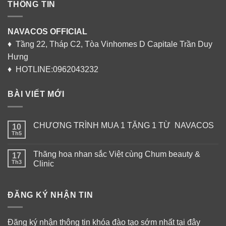
THÔNG TIN
NAVACOS OFFICIAL
♦ Tầng 22, Tháp C2, Tòa Vinhomes D Capitale Trần Duy
Hưng
♦ HOTLINE:0962043232
BÀI VIẾT MỚI
CHƯƠNG TRÌNH MUA 1 TẶNG 1 TỪ NAVACOS
10
Th5
Thăng hoa nhan sắc Việt cùng Chum beauty &
17
Th3
Clinic
ĐĂNG KÝ NHẬN TIN
Đăng ký nhận thông tin khóa đào tạo sớm nhất tại đây