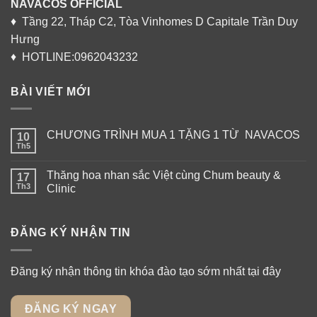
NAVACOS OFFICIAL
♦ Tầng 22, Tháp C2, Tòa Vinhomes D Capitale Trần Duy
Hưng
♦ HOTLINE:0962043232
BÀI VIẾT MỚI
CHƯƠNG TRÌNH MUA 1 TẶNG 1 TỪ NAVACOS
10
Th5
Thăng hoa nhan sắc Việt cùng Chum beauty &
17
Th3
Clinic
ĐĂNG KÝ NHẬN TIN
Đăng ký nhận thông tin khóa đào tạo sớm nhất tại đây
ĐĂNG KÝ NGAY