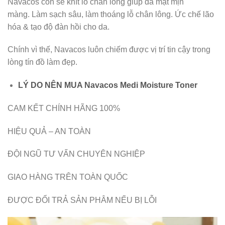
Navacos còn se khít lỗ chân lông giúp da mặt mịn
màng. Làm sạch sâu, làm thoáng lỗ chân lông. Ức chế lão
hóa & tạo độ đàn hồi cho da.
Chính vì thế, Navacos luôn chiếm được vị trí tin cậy trong
lòng tín đồ làm đẹp.
LÝ DO NÊN MUA Navacos Medi Moisture Toner
CAM KẾT CHÍNH HÃNG 100%
HIỆU QUẢ – AN TOÀN
ĐỘI NGŨ TƯ VẤN CHUYÊN NGHIỆP
GIAO HÀNG TRÊN TOÀN QUỐC
ĐƯỢC ĐỔI TRẢ SẢN PHÂM NẾU BỊ LỖI