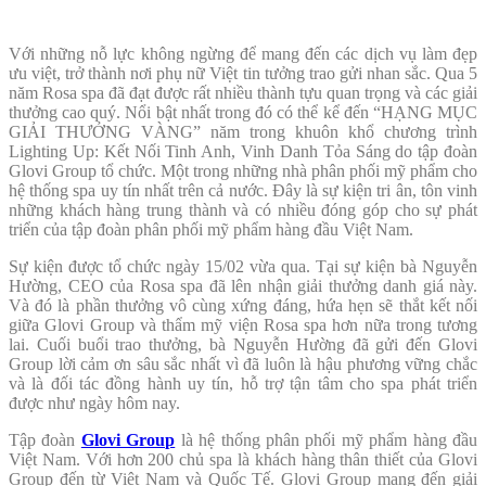
Với những nỗ lực không ngừng để mang đến các dịch vụ làm đẹp
ưu việt, trở thành nơi phụ nữ Việt tin tưởng trao gửi nhan sắc. Qua 5
năm Rosa spa đã đạt được rất nhiều thành tựu quan trọng và các giải
thưởng cao quý. Nổi bật nhất trong đó có thể kể đến
“HẠNG MỤC
GIẢI THƯỞNG VÀNG” năm trong khuôn khổ chương trình
Lighting Up: Kết Nối Tinh Anh, Vinh Danh Tỏa Sáng do tập đoàn
Glovi Group tổ chức. Một trong những nhà phân phối mỹ phẩm cho
hệ thống spa uy tín nhất trên cả nước
. Đây là sự kiện tri ân, tôn vinh
những khách hàng trung thành và có nhiều đóng góp cho sự phát
triển của tập đoàn phân phối mỹ phẩm hàng đầu Việt Nam.
Sự kiện được tổ chức ngày 15/02 vừa qua. Tại sự kiện bà Nguyễn
Hường, CEO của Rosa spa đã lên nhận giải thưởng danh giá này.
Và đó là phần thưởng vô cùng xứng đáng, hứa hẹn sẽ thắt kết nối
giữa Glovi Group và thẩm mỹ viện Rosa spa hơn nữa trong tương
lai. Cuối buổi trao thưởng, bà Nguyễn Hường đã gửi đến Glovi
Group lời cảm ơn sâu sắc nhất vì đã luôn là hậu phương vững chắc
và là đối tác đồng hành uy tín, hỗ trợ tận tâm cho spa phát triển
được như ngày hôm nay.
Tập đoàn
Glovi Group
là hệ thống phân phối mỹ phẩm hàng đầu
Việt Nam. Với hơn 200 chủ spa là khách hàng thân thiết của Glovi
Group đến từ Việt Nam và Quốc Tế. Glovi Group mang đến giải