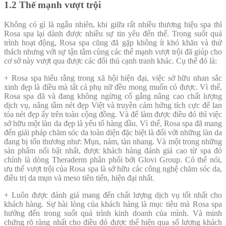
1.2 Thế mạnh vượt trội
Không có gì là ngẫu nhiên, khi giữa rất nhiều thương hiệu spa thì
Rosa spa lại dành được nhiều sự tin yêu đến thế. Trong suốt quá
trình hoạt động, Rosa spa cũng đã gặp không ít khó khăn và thử
thách nhưng với sự tận tâm cùng các thế mạnh vượt trội đã giúp cho
cơ sở này vượt qua được các đối thủ cạnh tranh khác. Cụ thể đó là:
+ Rosa spa hiểu rằng trong xã hội hiện đại, việc sở hữu nhan sắc
xinh đẹp là điều mà tất cả phụ nữ đều mong muốn có được. Vì thế,
Rosa spa đã và đang không ngừng cố gắng nâng cao chất lượng
dịch vụ, nâng tầm nét đẹp Việt và truyền cảm hứng tích cực để lan
tỏa nét đẹp ấy trên toàn cộng đồng. Và để làm được điều đó thì việc
sở hữu một làn da đẹp là yếu tố hàng đầu. Vì thế, Rosa spa đã mang
đến giải pháp chăm sóc da toàn diện đặc biệt là đối với những làn da
đang bị tổn thương như: Mụn, nám, tàn nhang. Và một trong những
sản phẩm nổi bật nhất, được khách hàng đánh giá cao từ spa đó
chính là dòng
Theraderm phân phối bởi Glovi Group
. Có thể nói,
ưu thế vượt trội của Rosa spa là sở hữu các công nghệ chăm sóc da,
điều trị da mụn và meso tiên tiến, hiện đại nhất.
+ Luôn được đánh giá mang đến chất lượng dịch vụ tốt nhất cho
khách hàng. Sự hài lòng của khách hàng là mục tiêu mà Rosa spa
hướng đến trong suốt quá trình kinh doanh của mình. Và minh
chứng rõ ràng nhất cho điều đó được thể hiện qua số lượng khách