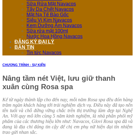
Sữa Rửa Mặt Navacos
Tẩy Da Chết Navacos
Mặt Nạ Tế Bào Gốc
Siêu Vi Kim Navacos
Kem Dưỡng Ẩm Navacos
Sữa rửa mặt 100ml
Nước Hoa Hồng Navacos
ĐĂNG KÝ ĐẠI LÝ
BẢN TIN
Tin tức Navacos
CHƯƠNG TRÌNH - SỰ KIỆN
Nâng tầm nét Việt, lưu giữ thanh
xuân cùng Rosa spa
Kể từ ngày thành lập cho đến nay, mỗi năm Rosa spa đều đón hàng
trăm ngàn khách hàng tới trải nghiệm dịch vụ. Điều này đã tạo nên
tên tuổi và chỗ đứng vững chắc trên thị trường làm đẹp tại Nghệ
An. Với quy mô lớn cùng 5 năm kinh nghiệm, là nhà phân phối mỹ
phẩm của các thương hiệu lớn như:
Navacos, Glovi
Rosa spa đã và
đang là địa chỉ đáng tin cậy để chị em phụ nữ hiện đại tín nhiệm
trao gửi nhan sắc.