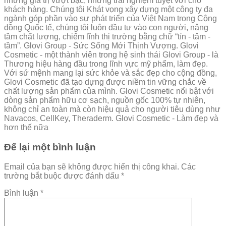
những giá trị vượt bậc, những trải nghiệm tuyệt vời cho
khách hàng. Chúng tôi Khát vọng xây dựng một công ty đa
ngành góp phần vào sự phát triển của Việt Nam trong Cộng
đồng Quốc tế, chúng tôi luôn đầu tư vào con người, nâng
tầm chất lượng, chiếm lĩnh thị trường bằng chữ “tín - tâm -
tầm”. Glovi Group - Sức Sống Mới Thịnh Vượng. Glovi
Cosmetic - một thành viên trong hệ sinh thái Glovi Group - là
Thương hiệu hàng đầu trong lĩnh vực mỹ phẩm, làm đẹp.
Với sứ mệnh mang lại sức khỏe và sắc đẹp cho cộng đồng,
Glovi Cosmetic đã tạo dựng được niềm tin vững chắc về
chất lượng sản phẩm của mình. Glovi Cosmetic nổi bật với
dòng sản phẩm hữu cơ sạch, nguồn gốc 100% tự nhiên,
không chỉ an toàn mà còn hiệu quả cho người tiêu dùng như
Navacos, CellKey, Theraderm. Glovi Cosmetic - Làm đẹp và
hơn thế nữa
Để lại một bình luận
Email của bạn sẽ không được hiển thị công khai.
Các
trường bắt buộc được đánh dấu
*
Bình luận
*