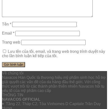
Tên
*
Email
*
Trang web
Lưu tên của tôi, email, và trang web trong trình duyệt này
cho lần bình luận kế tiếp của tôi.
Về chúng tôi
Navacos Hàn Quốc là thương hiệu mỹ phẩm sinh học hỗ trợ
giải quyết các vấn đề của da hàng đầu thế giới. Với công
thức vượt trội từ các thành phần thiên nhiên Navacos hội tụ
yếu tố của mỹ phẩm cao cấp
THÔNG TIN
NAVACOS OFFICIAL
♦ Tầng 22, Tháp C2, Tòa Vinhomes D Capitale Trần Duy
Hưng