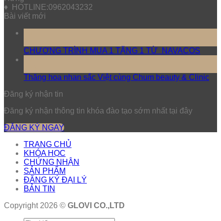
♦ HOTLINE:0962043232
Bài viết mới
10
Th5
CHƯƠNG TRÌNH MUA 1 TẶNG 1 TỪ NAVACOS
17
Th3
Thăng hoa nhan sắc Việt cùng Chum beauty & Clinic
Đăng ký nhận tin
Đăng ký nhận thông tin khóa đào tạo sớm nhất tại đây
ĐĂNG KÝ NGAY
TRANG CHỦ
KHÓA HỌC
CHỨNG NHẬN
SẢN PHẨM
ĐĂNG KÝ ĐẠI LÝ
BẢN TIN
Copyright 2026 ©
GLOVI CO.,LTD