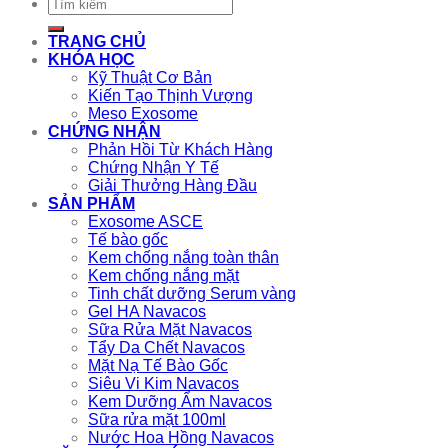
TRANG CHỦ
KHÓA HỌC
Kỹ Thuật Cơ Bản
Kiến Tạo Thịnh Vượng
Meso Exosome
CHỨNG NHẬN
Phản Hồi Từ Khách Hàng
Chứng Nhận Y Tế
Giải Thưởng Hàng Đầu
SẢN PHẨM
Exosome ASCE
Tế bào gốc
Kem chống nắng toàn thân
Kem chống nắng mặt
Tinh chất dưỡng Serum vàng
Gel HA Navacos
Sữa Rửa Mặt Navacos
Tẩy Da Chết Navacos
Mặt Nạ Tế Bào Gốc
Siêu Vi Kim Navacos
Kem Dưỡng Ẩm Navacos
Sữa rửa mặt 100ml
Nước Hoa Hồng Navacos