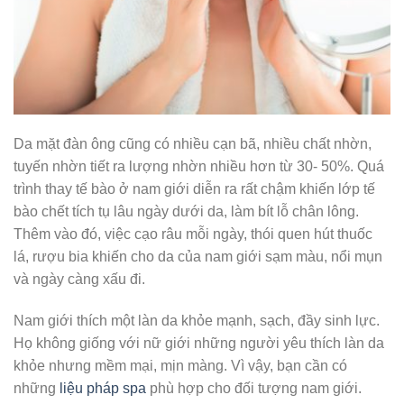
Da mặt đàn ông cũng có nhiều cạn bã, nhiều chất nhờn,
tuyến nhờn tiết ra lượng nhờn nhiều hơn từ 30- 50%. Quá
trình thay tế bào ở nam giới diễn ra rất chậm khiến lớp tế
bào chết tích tụ lâu ngày dưới da, làm bít lỗ chân lông.
Thêm vào đó, việc cạo râu mỗi ngày, thói quen hút thuốc
lá, rượu bia khiến cho da của nam giới sạm màu, nổi mụn
và ngày càng xấu đi.
Nam giới thích một làn da khỏe mạnh, sạch, đầy sinh lực.
Họ không giống với nữ giới những người yêu thích làn da
khỏe nhưng mềm mại, mịn màng. Vì vậy, bạn cần có
những
liệu pháp spa
phù hợp cho đối tượng nam giới.