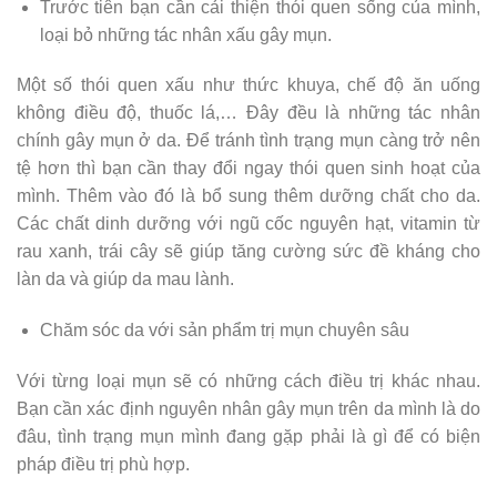
Trước tiên bạn cần cải thiện thói quen sống của mình,
loại bỏ những tác nhân xấu gây mụn.
Một số thói quen xấu như thức khuya, chế độ ăn uống
không điều độ, thuốc lá,… Đây đều là những tác nhân
chính gây mụn ở da. Để tránh tình trạng mụn càng trở nên
tệ hơn thì bạn cần thay đổi ngay thói quen sinh hoạt của
mình. Thêm vào đó là bổ sung thêm dưỡng chất cho da.
Các chất dinh dưỡng với ngũ cốc nguyên hạt, vitamin từ
rau xanh, trái cây sẽ giúp tăng cường sức đề kháng cho
làn da và giúp da mau lành.
Chăm sóc da với sản phẩm trị mụn chuyên sâu
Với từng loại mụn sẽ có những cách điều trị khác nhau.
Bạn cần xác định nguyên nhân gây mụn trên da mình là do
đâu, tình trạng mụn mình đang gặp phải là gì để có biện
pháp điều trị phù hợp.