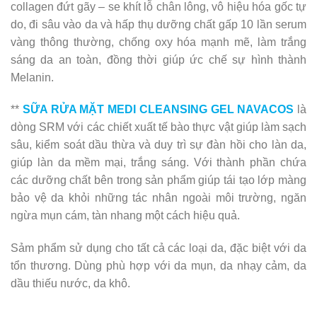
collagen đứt gãy – se khít lỗ chân lông, vô hiệu hóa gốc tự
do, đi sâu vào da và hấp thụ dưỡng chất gấp 10 lần serum
vàng thông thường, chống oxy hóa mạnh mẽ, làm trắng
sáng da an toàn, đồng thời giúp ức chế sự hình thành
Melanin.
**
SỮA RỬA MẶT MEDI CLEANSING GEL NAVACOS
là
dòng SRM với các chiết xuất tế bào thực vật giúp làm sạch
sâu, kiểm soát dầu thừa và duy trì sự đàn hồi cho làn da,
giúp làn da mềm mại, trắng sáng. Với thành phần chứa
các dưỡng chất bên trong sản phẩm giúp tái tạo lớp màng
bảo vệ da khỏi những tác nhân ngoài môi trường, ngăn
ngừa mụn cám, tàn nhang một cách hiệu quả.
Sảm phẩm sử dụng cho tất cả các loại da, đặc biệt với da
tổn thương. Dùng phù hợp với da mụn, da nhạy cảm, da
dầu thiếu nước, da khô.