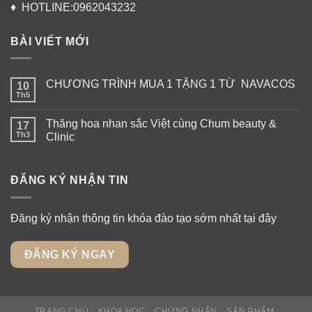
♦ HOTLINE:0962043232
BÀI VIẾT MỚI
CHƯƠNG TRÌNH MUA 1 TẶNG 1 TỪ NAVACOS
10
Th5
Thăng hoa nhan sắc Việt cùng Chum beauty &
17
Th3
Clinic
ĐĂNG KÝ NHẬN TIN
Đăng ký nhận thông tin khóa đào tạo sớm nhất tại đây
ĐĂNG KÝ NGAY
TRANG CHỦ
KHÓA HỌC
CHỨNG NHẬN
SẢN PHẨM