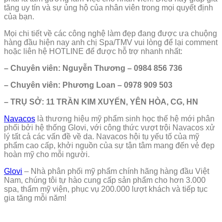
tăng uy tín và sự ủng hộ của nhân viên trong mọi quyết định
của bạn.
Mọi chi tiết về các công nghệ làm đẹp đang được ưa chuộng
hàng đầu hiện nay anh chị Spa/TMV vui lòng để lại comment
hoặc liên hệ HOTLINE để được hỗ trợ nhanh nhất:
– Chuyên viên: Nguyễn Thương – 0984 856 736
– Chuyên viên: Phương Loan – 0978 909 503
– TRỤ SỞ: 11 TRẦN KIM XUYẾN, YÊN HÒA, CG, HN
Navacos
là thương hiệu mỹ phẩm sinh học thế hệ mới phân
phối bởi hệ thống Glovi, với công thức vượt trội Navacos xử
lý tất cả các vấn đề về da. Navacos hội tụ yếu tố của mỹ
phẩm cao cấp, khởi nguồn của sự tận tâm mang đến vẻ đẹp
hoàn mỹ cho mỗi người.
Glovi
– Nhà phân phối mỹ phẩm chính hãng hàng đầu Việt
Nam, chúng tôi tự hào cung cấp sản phẩm cho hơn 3.000
spa, thẩm mỹ viện, phục vụ 200.000 lượt khách và tiếp tục
gia tăng mỗi năm!