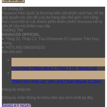
Về chúng tôi
Navacos Hàn Quốc là thương hiệu mỹ phẩm sinh học hỗ trợ
giải quyết các vấn đề của da hàng đầu thế giới. Với công
thức vượt trội từ các thành phần thiên nhiên Navacos hội tụ
yếu tố của mỹ phẩm cao cấp
THÔNG TIN
NAVACOS OFFICIAL
♦ Tầng 22, Tháp C2, Tòa Vinhomes D Capitale Trần Duy
Hưng
♦ HOTLINE:0962043232
Bài viết mới
10
Th5
CHƯƠNG TRÌNH MUA 1 TẶNG 1 TỪ NAVACOS
17
Th3
Thăng hoa nhan sắc Việt cùng Chum beauty & Clinic
Đăng ký nhận tin
Đăng ký nhận thông tin khóa đào tạo sớm nhất tại đây
ĐĂNG KÝ NGAY