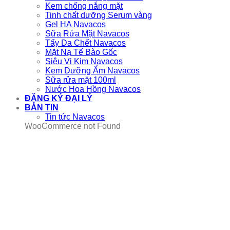
Kem chống nắng mặt
Tinh chất dưỡng Serum vàng
Gel HA Navacos
Sữa Rửa Mặt Navacos
Tẩy Da Chết Navacos
Mặt Nạ Tế Bào Gốc
Siêu Vi Kim Navacos
Kem Dưỡng Ẩm Navacos
Sữa rửa mặt 100ml
Nước Hoa Hồng Navacos
ĐĂNG KÝ ĐẠI LÝ
BẢN TIN
Tin tức Navacos
WooCommerce not Found