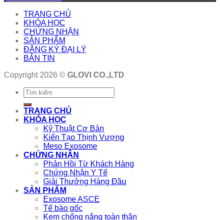
TRANG CHỦ
KHÓA HỌC
CHỨNG NHẬN
SẢN PHẨM
ĐĂNG KÝ ĐẠI LÝ
BẢN TIN
Copyright 2026 ©
GLOVI CO.,LTD
TRANG CHỦ
KHÓA HỌC
Kỹ Thuật Cơ Bản
Kiến Tạo Thịnh Vượng
Meso Exosome
CHỨNG NHẬN
Phản Hồi Từ Khách Hàng
Chứng Nhận Y Tế
Giải Thưởng Hàng Đầu
SẢN PHẨM
Exosome ASCE
Tế bào gốc
Kem chống nắng toàn thân