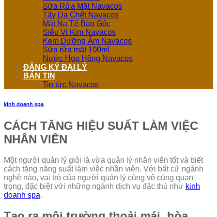
Sữa Rửa Mặt Navacos
Tẩy Da Chết Navacos
Mặt Nạ Tế Bào Gốc
Siêu Vi Kim Navacos
Kem Dưỡng Ẩm Navacos
Sữa rửa mặt 100ml
Nước Hoa Hồng Navacos
ĐĂNG KÝ ĐẠI LÝ
BẢN TIN
Tin tức Navacos
kinh doanh spa
CÁCH TĂNG HIỆU SUẤT LÀM VIỆC
NHÂN VIÊN
Một người quản lý giỏi là vừa quản lý nhân viên tốt và biết
cách tăng năng suất làm việc nhân viên. Với bất cứ ngành
nghề nào, vai trò của người quản lý cũng vô cùng quan
trọng, đặc biệt với những ngành dịch vụ đặc thù như
kinh
doanh spa
.
Tạo ra môi trường thoải mái, hòa