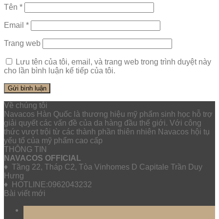
Tên
*
Email
*
Trang web
Lưu tên của tôi, email, và trang web trong trình duyệt này
cho lần bình luận kế tiếp của tôi.
Về chúng tôi
Navacos Hàn Quốc là thương hiệu mỹ phẩm sinh học hỗ trợ
giải quyết các vấn đề của da hàng đầu thế giới. Với công
thức vượt trội từ các thành phần thiên nhiên Navacos hội tụ
yếu tố của mỹ phẩm cao cấp
THÔNG TIN
NAVACOS OFFICIAL
♦ Tầng 22, Tháp C2, Tòa Vinhomes D Capitale Trần Duy
Hưng
♦ HOTLINE:0962043232
Bài viết mới
10
Th5