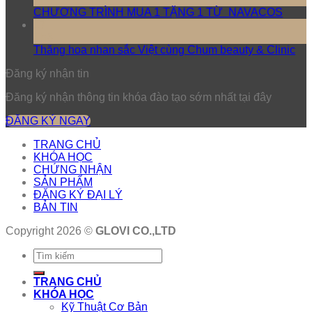
CHƯƠNG TRÌNH MUA 1 TẶNG 1 TỪ NAVACOS
17
Th3
Thăng hoa nhan sắc Việt cùng Chum beauty & Clinic
Đăng ký nhận tin
Đăng ký nhận thông tin khóa đào tạo sớm nhất tại đây
ĐĂNG KÝ NGAY
TRANG CHỦ
KHÓA HỌC
CHỨNG NHẬN
SẢN PHẨM
ĐĂNG KÝ ĐẠI LÝ
BẢN TIN
Copyright 2026 ©
GLOVI CO.,LTD
TRANG CHỦ
KHÓA HỌC
Kỹ Thuật Cơ Bản