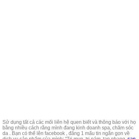
Sử dụng tất cả các mối liên hệ quen biết và thông báo với họ
bằng nhiều cách rằng mình đang kinh doanh spa, chăm sóc
da . Bạn có thể lên facebook , đăng 1 mẩu tin ngắn gọn về
dịch vụ sản phẩm của mình: “Trị mụn, trị nám, tan nhang,
san