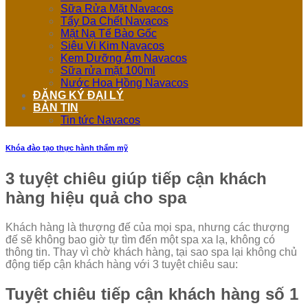
Sữa Rửa Mặt Navacos
Tẩy Da Chết Navacos
Mặt Nạ Tế Bào Gốc
Siêu Vi Kim Navacos
Kem Dưỡng Ẩm Navacos
Sữa rửa mặt 100ml
Nước Hoa Hồng Navacos
ĐĂNG KÝ ĐẠI LÝ
BẢN TIN
Tin tức Navacos
Khóa đào tạo thực hành thẩm mỹ
3 tuyệt chiêu giúp tiếp cận khách
hàng hiệu quả cho spa
Khách hàng là thượng đế của mọi spa, nhưng các thượng
đế sẽ không bao giờ tự tìm đến một spa xa lạ, không có
thông tin. Thay vì chờ khách hàng, tại sao spa lại không chủ
động tiếp cận khách hàng với 3 tuyệt chiêu sau:
Tuyệt chiêu tiếp cận khách hàng số 1