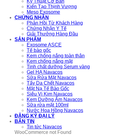
Kỹ Thuật Cơ Bản
Kiến Tạo Thịnh Vượng
Meso Exosome
CHỨNG NHẬN
Phản Hồi Từ Khách Hàng
Chứng Nhận Y Tế
Giải Thưởng Hàng Đầu
SẢN PHẨM
Exosome ASCE
Tế bào gốc
Kem chống nắng toàn thân
Kem chống nắng mặt
Tinh chất dưỡng Serum vàng
Gel HA Navacos
Sữa Rửa Mặt Navacos
Tẩy Da Chết Navacos
Mặt Nạ Tế Bào Gốc
Siêu Vi Kim Navacos
Kem Dưỡng Ẩm Navacos
Sữa rửa mặt 100ml
Nước Hoa Hồng Navacos
ĐĂNG KÝ ĐẠI LÝ
BẢN TIN
Tin tức Navacos
WooCommerce not Found