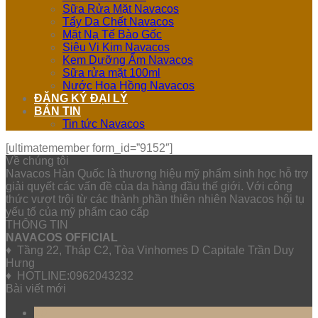
Sữa Rửa Mặt Navacos
Tẩy Da Chết Navacos
Mặt Nạ Tế Bào Gốc
Siêu Vi Kim Navacos
Kem Dưỡng Ẩm Navacos
Sữa rửa mặt 100ml
Nước Hoa Hồng Navacos
ĐĂNG KÝ ĐẠI LÝ
BẢN TIN
Tin tức Navacos
[ultimatemember form_id=”9152″]
Về chúng tôi
Navacos Hàn Quốc là thương hiệu mỹ phẩm sinh học hỗ trợ
giải quyết các vấn đề của da hàng đầu thế giới. Với công
thức vượt trội từ các thành phần thiên nhiên Navacos hội tụ
yếu tố của mỹ phẩm cao cấp
THÔNG TIN
NAVACOS OFFICIAL
♦ Tầng 22, Tháp C2, Tòa Vinhomes D Capitale Trần Duy
Hưng
♦ HOTLINE:0962043232
Bài viết mới
10