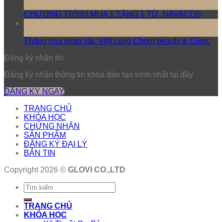
Th5
CHƯƠNG TRÌNH MUA 1 TẶNG 1 TỪ NAVACOS
17
Th3
Thăng hoa nhan sắc Việt cùng Chum beauty & Clinic
Đăng ký nhận tin
Đăng ký nhận thông tin khóa đào tạo sớm nhất tại đây
ĐĂNG KÝ NGAY
TRANG CHỦ
KHÓA HỌC
CHỨNG NHẬN
SẢN PHẨM
ĐĂNG KÝ ĐẠI LÝ
BẢN TIN
Copyright 2026 ©
GLOVI CO.,LTD
TRANG CHỦ
KHÓA HỌC