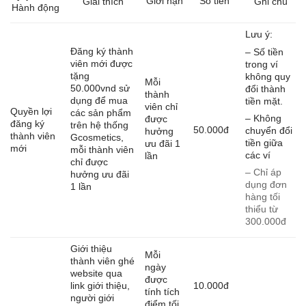
Giới hạn
Số tiền
Giải thích
Ghi chú
Hành động
Lưu ý:
Đăng ký thành
– Số tiền
viên mới được
trong ví
tặng
không quy
Mỗi
50.000vnd sử
đổi thành
thành
dụng để mua
tiền mặt.
viên chỉ
Quyền lợi
các sản phẩm
– Không
được
đăng ký
trên hệ thống
50.000đ
chuyển đổi
hưởng
thành viên
Gcosmetics,
tiền giữa
ưu đãi 1
mới
mỗi thành viên
các ví
lần
chỉ được
– Chỉ áp
hưởng ưu đãi
dụng đơn
1 lần
hàng tối
thiểu từ
300.000đ
Giới thiệu
Mỗi
thành viên ghé
ngày
website qua
được
link giới thiệu,
10.000đ
tính tích
người giới
điểm tối