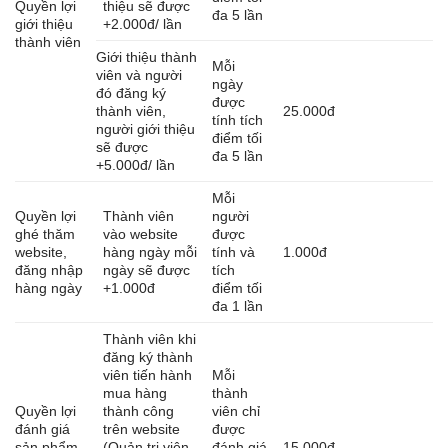
Quyền lợi
thiệu sẽ được
đa 5 lần
giới thiệu
+2.000đ/ lần
thành viên
Giới thiệu thành
Mỗi
viên và người
ngày
đó đăng ký
được
thành viên,
25.000đ
tính tích
người giới thiệu
điểm tối
sẽ được
đa 5 lần
+5.000đ/ lần
Mỗi
Quyền lợi
Thành viên
người
ghé thăm
vào website
được
website,
hàng ngày mỗi
tính và
1.000đ
đăng nhập
ngày sẽ được
tích
hàng ngày
+1.000đ
điểm tối
đa 1 lần
Thành viên khi
đăng ký thành
viên tiến hành
Mỗi
mua hàng
thành
Quyền lợi
thành công
viên chỉ
đánh giá
trên website
được
sản phẩm
(Quản trị viên
đánh giá
15.000đ