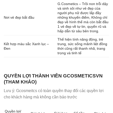
G.Cosmetics – Trồi non trỗi dậy
và sinh sôi như vẻ đẹp của
người phụ nữ được lấp đầy
Nơi vẻ đẹp bắt đầu
những khuyến điểm, Không chỉ
đẹp về hình thể mà còn bắt đầu
1 vẻ đẹp về tự tin, quyến rũ và
hấp dẫn từ sâu bên trong.
Thể hiện tính năng động, trẻ
Kết hợp màu sắc Xanh lục –
trung, sức sống mãnh liệt đồng
Đen
thời cũng rất thanh nhã, trang
trọng và tinh tế
QUYỀN LỢI THÀNH VIÊN GCOSMETICSVN
(THAM KHẢO)
Lưu ý: Gcosmeitcs có toàn quyền thay đối các quyền lợi
cho khách hàng mà không cần báo trước
Quyền lợi/