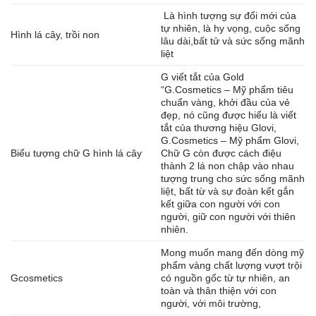
Là hình tượng sự đổi mới của
tự nhiên, là hy vọng, cuộc sống
Hình lá cây, trồi non
lâu dài,bất tử và sức sống mãnh
liệt
G viết tắt của Gold
“G.Cosmetics – Mỹ phẩm tiêu
chuẩn vàng, khởi đầu của vẻ
đẹp, nó cũng được hiểu là viết
tắt của thương hiệu Glovi,
G.Cosmetics – Mỹ phẩm Glovi,
Biểu tượng chữ G hình lá cây
Chữ G còn được cách điệu
thành 2 lá non chập vào nhau
tượng trung cho sức sống mãnh
liệt, bất từ và sự đoàn kết gắn
kết giữa con người với con
người, giữ con người với thiên
nhiên.
Mong muốn mang đến dòng mỹ
phẩm vàng chất lượng vượt trội
Gcosmetics
có nguồn gốc từ tự nhiên, an
toàn và thân thiện với con
người, với môi trường,