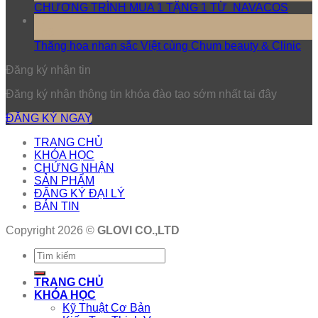
CHƯƠNG TRÌNH MUA 1 TẶNG 1 TỪ NAVACOS
17
Th3
Thăng hoa nhan sắc Việt cùng Chum beauty & Clinic
Đăng ký nhận tin
Đăng ký nhận thông tin khóa đào tạo sớm nhất tại đây
ĐĂNG KÝ NGAY
TRANG CHỦ
KHÓA HỌC
CHỨNG NHẬN
SẢN PHẨM
ĐĂNG KÝ ĐẠI LÝ
BẢN TIN
Copyright 2026 ©
GLOVI CO.,LTD
TRANG CHỦ
KHÓA HỌC
Kỹ Thuật Cơ Bản