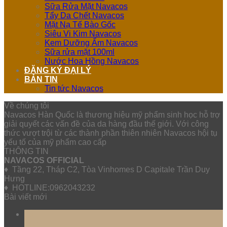
Sữa Rửa Mặt Navacos
Tẩy Da Chết Navacos
Mặt Nạ Tế Bào Gốc
Siêu Vi Kim Navacos
Kem Dưỡng Ẩm Navacos
Sữa rửa mặt 100ml
Nước Hoa Hồng Navacos
ĐĂNG KÝ ĐẠI LÝ
BẢN TIN
Tin tức Navacos
Về chúng tôi
Navacos Hàn Quốc là thương hiệu mỹ phẩm sinh học hỗ trợ
giải quyết các vấn đề của da hàng đầu thế giới. Với công
thức vượt trội từ các thành phần thiên nhiên Navacos hội tụ
yếu tố của mỹ phẩm cao cấp
THÔNG TIN
NAVACOS OFFICIAL
♦ Tầng 22, Tháp C2, Tòa Vinhomes D Capitale Trần Duy
Hưng
♦ HOTLINE:0962043232
Bài viết mới
10
Th5