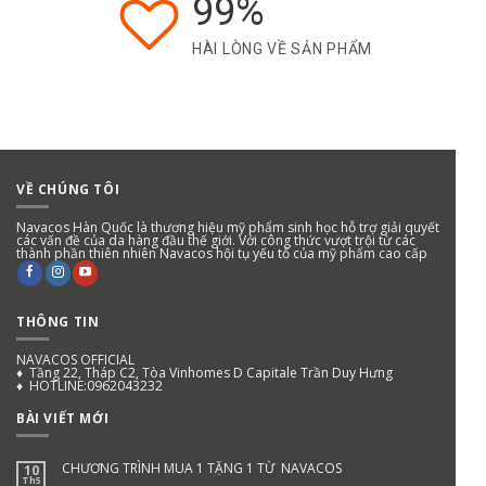
99%
HÀI LÒNG VỀ SẢN PHẨM
VỀ CHÚNG TÔI
Navacos Hàn Quốc là thương hiệu mỹ phẩm sinh học hỗ trợ giải quyết
các vấn đề của da hàng đầu thế giới. Với công thức vượt trội từ các
thành phần thiên nhiên Navacos hội tụ yếu tố của mỹ phẩm cao cấp
THÔNG TIN
NAVACOS OFFICIAL
♦ Tầng 22, Tháp C2, Tòa Vinhomes D Capitale Trần Duy Hưng
♦ HOTLINE:0962043232
BÀI VIẾT MỚI
CHƯƠNG TRÌNH MUA 1 TẶNG 1 TỪ NAVACOS
10
Th5