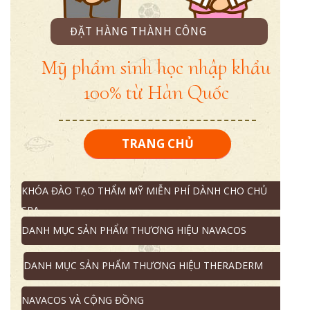
ĐẶT HÀNG THÀNH CÔNG
Mỹ phẩm sinh học nhập khẩu
100% từ Hàn Quốc
TRANG CHỦ
KHÓA ĐÀO TẠO THẨM MỸ MIỄN PHÍ DÀNH CHO CHỦ
SPA
DANH MỤC SẢN PHẨM THƯƠNG HIỆU NAVACOS
DANH MỤC SẢN PHẨM THƯƠNG HIỆU THERADERM
NAVACOS VÀ CỘNG ĐỒNG