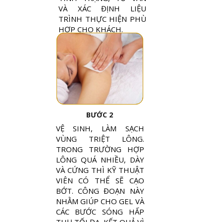
VÀ XÁC ĐỊNH LIỆU
TRÌNH THỰC HIỆN PHÙ
HỢP CHO KHÁCH.
BƯỚC 2
VỆ SINH, LÀM SẠCH
VÙNG TRIỆT LÔNG.
TRONG TRƯỜNG HỢP
LÔNG QUÁ NHIỀU, DÀY
VÀ CỨNG THÌ KỸ THUẬT
VIÊN CÓ THỂ SẼ CẠO
BỚT. CÔNG ĐOẠN NÀY
NHẰM GIÚP CHO GEL VÀ
CÁC BƯỚC SÓNG HẤP