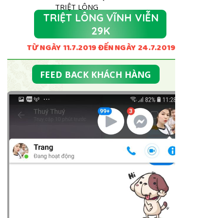
TRIỆT LÔNG
TRIỆT LÔNG VĨNH VIỄN
29K
MUA NGAY
TỪ NGÀY 11.7.2019 ĐẾN NGÀY 24.7.2019
FEED BACK KHÁCH HÀNG