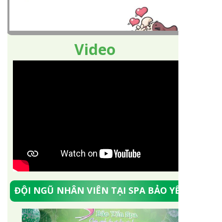
Video
ĐỘI NGŨ NHÂN VIÊN TẠI SPA BẢO YẾN