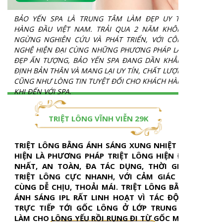
BẢO YẾN SPA LÀ TRUNG TÂM LÀM ĐẸP UY TÍN
HÀNG ĐẦU VIỆT NAM. TRẢI QUA 2 NĂM KHÔNG
NGỪNG NGHIÊN CỨU VÀ PHÁT TRIỂN, VỚI CÔNG
NGHỆ HIỆN ĐẠI CÙNG NHỮNG PHƯƠNG PHÁP LÀM
ĐẸP ẤN TƯỢNG, BẢO YẾN SPA ĐANG DẦN KHẲNG
ĐỊNH BẢN THÂN VÀ MANG LẠI UY TÍN, CHẤT LƯỢNG
CŨNG NHƯ LÒNG TIN TUYỆT ĐỐI CHO KHÁCH HÀNG
KHI ĐẾN VỚI SPA.
TRIỆT LÔNG VĨNH VIỄN 29K
TRIỆT LÔNG BẰNG ÁNH SÁNG XUNG NHIỆT IPL
HIỆN LÀ PHƯƠNG PHÁP TRIỆT LÔNG HIỆN ĐẠI
NHẤT, AN TOÀN, ĐA TÁC DỤNG, THỜI GIAN
TRIỆT LÔNG CỰC NHANH, VỚI CẢM GIÁC VÔ
CÙNG DỄ CHỊU, THOẢI MÁI. TRIỆT LÔNG BẰNG
ÁNH SÁNG IPL RẤT LINH HOẠT VÌ TÁC ĐỘNG
TRỰC TIẾP TỚI GỐC LÔNG Ở LỚP TRUNG BÌ,
LÀM CHO LÔNG YẾU RỒI RỤNG ĐI TỪ GỐC MỘT