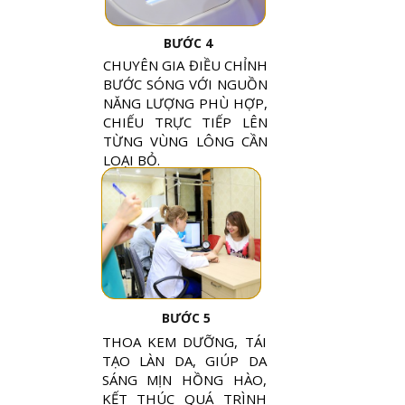
BƯỚC 4
CHUYÊN GIA ĐIỀU CHỈNH
BƯỚC SÓNG VỚI NGUỒN
NĂNG LƯỢNG PHÙ HỢP,
CHIẾU TRỰC TIẾP LÊN
TỪNG VÙNG LÔNG CẦN
LOẠI BỎ.
BƯỚC 5
THOA KEM DƯỠNG, TÁI
TẠO LÀN DA, GIÚP DA
SÁNG MỊN HỒNG HÀO,
KẾT THÚC QUÁ TRÌNH