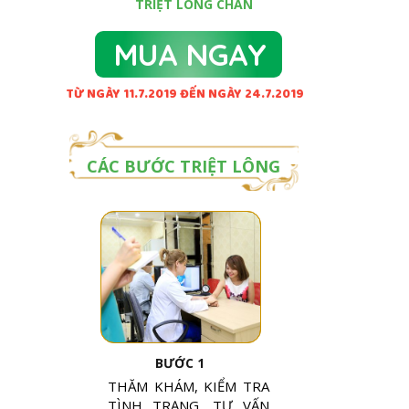
TRIỆT LÔNG CHÂN
MUA NGAY
TỪ NGÀY 11.7.2019 ĐẾN NGÀY 24.7.2019
CÁC BƯỚC TRIỆT LÔNG
BƯỚC 1
THĂM KHÁM, KIỂM TRA
TÌNH TRẠNG, TƯ VẤN