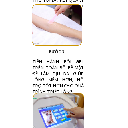
THỤ TỐI ĐA, KẾT QUẢ VÌ
THẾ ĐẠT ĐƯỢC NHƯ
MONG MUỐN.
BƯỚC 3
TIẾN HÀNH BÔI GEL
TRÊN TOÀN BỘ BỀ MẶT
ĐỂ LÀM DỊU DA, GIÚP
LÔNG MỀM HƠN, HỖ
TRỢ TỐT HƠN CHO QUÁ
TRÌNH TRIỆT LÔNG.