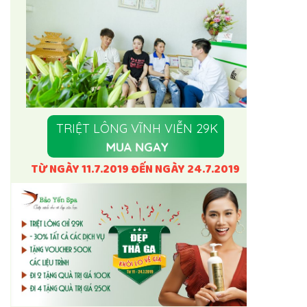
TRIỆT LÔNG VĨNH VIỄN 29K
MUA NGAY
TỪ NGÀY 11.7.2019 ĐẾN NGÀY 24.7.2019