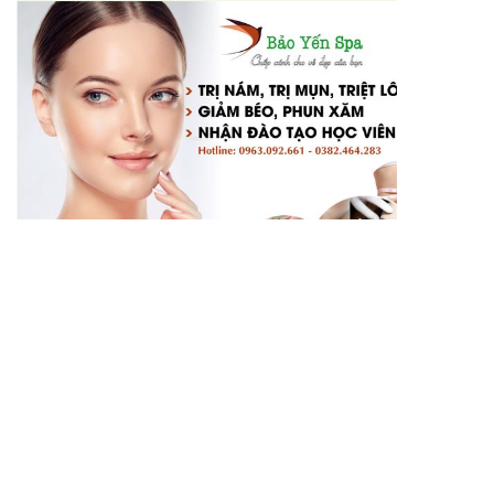
LIÊN HỆ
Địa chỉ: Bảo Yến Spa - Khu ĐTM Ấp Đồn, Yên
Trung, Yên Phong, Bắc Ninh
Hotline:
0963.092.661 - 0382.464.283
Email: tranyen464283@gmail.com