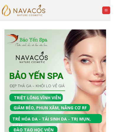
Skip
to
content
BẢO YẾN SPA
ĐẸP THẢ GA – KHỎI LO VỀ GIÁ
TRIỆT LÔNG VĨNH VIỄN
GIẢM BÉO, PHUN XĂM, NÂNG CƠ RF
TRẺ HÓA DA - TÁI SINH DA - TRỊ MỤN,
NÁM
ĐÀO TẠO HỌC VIÊN